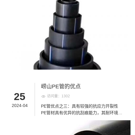
接质量和外观。 需要注意的是，在电熔焊接
老化性能，能够抵抗长时间使用的自然老化
过程中，安全始终是第一位的。操作人员应
过程。而使用回收料、混配料或质量较差的
穿戴好防护用品，遵循操作规程，确保电源
原料可能会降低PE管的强度和耐温性能，从
线和焊接设备的连接牢固可靠。同时，要注
而缩短其使用寿命。 2.环境因素：PE管的使
意周围环境的安全，确保没有易燃易爆物
用环境对其老化周期有重要影响。例如，暴
品，以防止火灾和爆炸事故的发生。 HDPE
露在阳光下的PE管会受到紫外线的照射，加
钢丝网骨架复合管的电熔焊接需要仔细准备
速其表面氧化和老化过程。此外，高温、低
和操作，以确保焊接质量和安全性。遵循正
温、酸碱腐蚀、土壤中的化学物质等因素都
确的步骤和注意事项，可以有效地提高焊接
可能对PE管造成损害，缩短其使用寿命。 3.
效率和成功率。
安装质量：PE管的安装质量直接影响其使用
寿命。如果安装过程中存在损伤、划伤或连
接不牢固等问题，可能会导致PE管在使用过
程中出现泄漏、破裂等故障，从而缩短其使
崂山PE管的优点
用寿命。 4.工作压力：PE管所承受的工作压
25
访问量：1302
力也会影响其老化周期。如果工作压力超过
PE管的承受能力，会导致其内部应力增加，
2024-04
PE管优点之三：具有较强的抗应力开裂性
加速材料的疲劳和老化过程。 5.维护和保
PE管材具有优异的抗刮痕能力，其耐环境应
养：适当的维护和保养可以延长PE管的使用
力开裂性能也非常突出。 PE管优点之四：耐
寿命。定期检查PE管的连接处、外观和性
化学腐蚀性良好 PE管道可耐多种化学介质的
能，及时发现并处理潜在问题，可以有效防
腐蚀，土壤中存在的化学物质不会对管道产