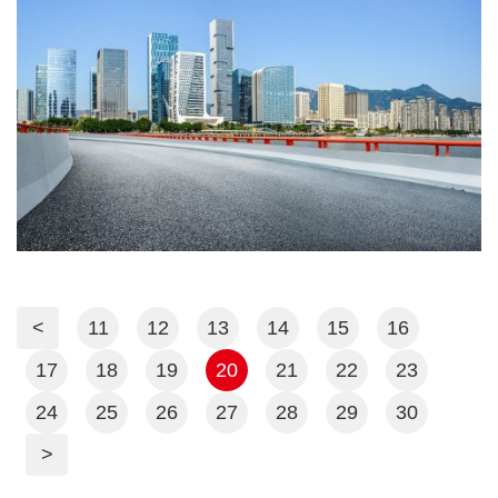
材采用胶黏剂或弹性密封圈粘结，方便快
员日工作量也日渐增加，有时发货的车辆还
捷。
在排队等候，外调送货车辆又等着卸货，物
流经理在人手紧张的情况下，积极带领物流
部人员发挥大家的能动性齐心协力加班加
点，有时晚上装车到很晚也毫无怨言，不仅
保障了货物及时装卸，还极大地确保发货数
据的准确性，又合理安排仓储空间货品整理
清洁，保证仓库的整洁卫生。 公司部分领导
也同样深入一线给予指导，使整个仓储部工
作有条不紊货物进出井然有序，发货速度及
工作效率大幅提升。 物流全体员工积极进取
精神和真实显现一心向上长的工作状态值得
全体员工学习，特别是新入职员工，能够迅
<
11
12
13
14
15
16
速掌握物流部各项工作流程，对各种产品的
型号熟记于心，短时间内成为部门工作主力
17
18
19
20
21
22
23
队员，积极主动协助部门负责人做好各项工
作，充分展现崂山管业人良好的精神风貌。
24
25
26
27
28
29
30
累并快乐着。走进物流中心感受到的不仅仅
是繁忙，从每一位工作人员红通通流淌着汗
>
水的笑脸上，我们还看到他们作为崂山管业