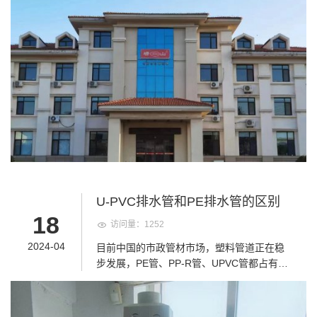
降低。 PE管优点之十：施工方式多种多样
味和文化内涵的人文宝库。而在这座美丽的
PE管道具有多种施工技术，除了可以采用传
山脉之中，崂山管业却以其卓越的品质和卓
统的开挖方式进行施工，还可以采用多种全
越的服务，成为了建筑行业的的放心之选。
新的非开挖技术如顶管、定向钻孔、衬管、
崂山管业，是一家专注于塑胶管道生产和服
裂管等方式进行施工，可选择的施工方式较
务的企业。多年来，崂山管业始终秉持着“服
多。
务追求品质”的理念，致力于为客户提供最优
质、最贴心的服务。深知，只有让顾客放
心，才能赢得顾客的信任和支持。因此，崂
山管在各个方面都严格把关，确保顾客在使
用崂山管业产品的同时也能够享受到放心、
舒适、安心的产品体验。
U-PVC排水管和PE排水管的区别
18
访问量：1252
2024-04
目前中国的市政管材市场，塑料管道正在稳
步发展，PE管、PP-R管、UPVC管都占有一
席之地，其中PE管强劲的发展势头最为令人
瞩目。PE管的使用领域广泛，这其中排污管
和燃气管是其两个最大的应用市场。 PE管