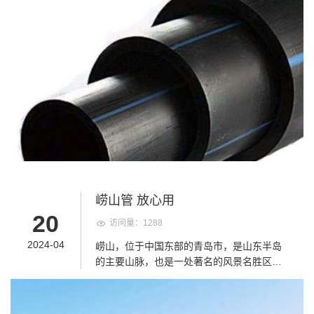
止故障的发生和扩展。
生降解作用。 PE管优点之五：耐老化，使用
寿命长 PE管能够在室外露天存放或使用50
年，不会因遭受紫外线辐射而损坏。 PE管优
点之六：耐磨性好 PE管道与钢管的耐磨性对
比试验表明，PE管道的耐磨性是钢管的4
倍，在泥浆输送领域领域，同钢管相比，PE
管道具有更好的耐磨性，这意味着PE管道具
有更长的使用寿命和更好的经济性。 PE管优
点之七：具有较好可挠性 PE管道的柔性使得
它容易弯曲，工程上可通过改变管道走向的
方式绕过障碍物，在许多场合，PE管道的柔
性能够减少管件用量并降低安装费用。 PE管
优点之八：产生水流阻力小 PE管道具有光滑
崂山管 放心用
的内表面，管道曼宁系数为0.009，光滑管道
20
访问量：1288
表面和非粘附特性保证了管道具有比传统管
材更高的输送能力，同时 也降低了管材管路
2024-04
崂山，位于中国东部的青岛市，是山东半岛
的压力损失和输水能耗。 PE管优点之九：搬
的主要山脉，也是一处著名的风景名胜区。
运方便 PE管道比混凝土管道、镀锌管和钢管
崂山以其险峻的山势、秀美的景色和丰富的
更轻，它容易搬运和安装、更低的人力和设
文化底蕴吸引着无数游客前来探访。崂山不
备要求，意味着聚乙烯管道安装费用的大大
仅是一处自然的宝藏，更是一座充满历史韵