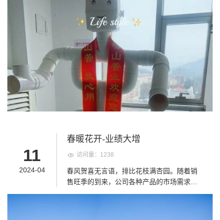
PE化学中文名为，聚乙烯，PE材料由于其强
度高、耐高温、抗腐蚀、无毒、耐磨等特
点，被广泛应用于给排水制造领域。因为它
不会生锈，所以，是替代普通铁给水管的理
想管材。因此国家标准局在GB/T13663-
2018新标准中作了大量的修订，规定了给水
管的不同级别PE80和PE100对应不同的压力
强度，并且去掉旧标准中的拉伸强度性能，
而增加了断裂伸长率（大于350%），即强调
基本韧性。 而pvc管同样可以用于给水，那
么在进行选择时到底用哪个好呢？今天小编
就带领大家来看一下pvc和pe水管的区别吧：
1、二者的标准不一样，PE给水管的标准
春暖花开-业绩大增
GB/T13663-2018，PVC给水管的标准是
11
访问量：1238
GB/T10002.1-2006。标准中对二者的壁厚及
性能指标要求不同。 2、PVC的强度比PE
2024-04
春风贺喜无言语，排比花枝满杏园。随着销
好，PE的韧性（抗冲击性）比PVC好，PE可
售旺季的到来，公司各种产品的市场需求量
以在零下20度情况下使用（内部流体不能结
急剧上升，客户订单纷至沓来，业务部门销
冰，保持流动状态）。 3、PE管材可以采用
量稳步增长，销售形势喜人。 在销量增加的
热熔连接，连接安全可靠，强度高；PVC管
同时，物流部发送货物的频率增加，工作人