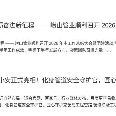
管小安，家装管道，PPR 水管 装修水路属于隐蔽工程，一旦水管渗
，无数业主、装修师傅、工程采购商都在发愁如何避开管材隐患
崂山管业，为解决大众选管难、不懂管路养护的痛点，正式推出
科普的形式，成为大众身边的管道安全顾问。 “管” 代表崂山管业主
奋进新征程 —— 崂山管业顺利召开 2026
PE-RT 地暖管、静音排水管、市政波纹管、MPP 电力管全品类
建活动
的品牌初心，寓意水管安全、居家安心、工程安稳，这也是管小安诞
冰的产品介绍，管小安打破专业壁垒，把晦涩的管材国标、施工
—— 崂山管业顺利召开 2026 年中工作总结大会暨团建活动 仲夏时
通人也能轻松学会挑选优质水管。 一、管小安能为大家解决哪
半年工作成效，明确下半年发展方向，凝聚团队奋进力量，
普 IP，管小安的内容覆盖家装与工程两大场景： 家装场景：新
崂山管业 2026 年中工作总结大会在公司三楼会议室隆重召开，全体员
间静音排水管安装避坑； 工程场景：市政给排水管道、电
塞疏通、如何辨别劣质回料管
《崂山管业争霸歌》，以昂扬饱满的精神状态展现崂山管业团队
象管小安正式亮相！化身管道安全守护官，匠
杜绝漏水爆管隐患。依托崂山本土企业优势，管小安的科普内容
下半年工作计划进行全面梳理。 既客观总结成绩，又直面短
候下水管防锈、防滋生细菌等要点，做针对性讲解，本地业主实
下半年工作精准发力奠定坚实基础。 随后，顾总发表重要讲
IP 管小安 崂山管业扎根青岛多年，始终坚持原生全新原料生产
经营、管理提升、市场服务等各项工作，深刻分析当前行业发展
词自然布局，适合官网、百家号、行业媒体发布，百度更容易收
准。过往品牌只专注产品生产，缺少和消费者沟通的桥梁，很多
中存在的问题与短板，并围绕全年目标任务，对下半年重点工作
亮相！化身管道安全守护官，匠心守护家装与工程管路 装修隐蔽工
此崂山管业塑造活泼亲民的管小安形象，用短视频、图文科普、
冲刺全年目标的关键阶段，全体员工要统一思想、坚定信心，强
重，如何选靠谱管道、避开施工雷区？深耕塑胶管道领域三十余