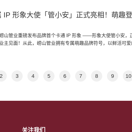
大家拒绝劣质管材。 现场技术参谋 配合崂山管业业务团队，针
，用心做好每一根管，就是对客户最好的回应。 山海有情，管
 是安全、安心、安稳。 管小安诞生的初衷，就是替万千业主、装修
政管网工程提供产品建议、施工注意事项。 品质监督使者 传递
、专心的态度，携手崂山管业，以更高品质、更优服务、更强创
道行业只有冰冷管材，如今有管小安做贴心向导，把复杂的管材
 IP 形象大使「管小安」正式亮相！萌趣
理念，监督产品品质标准，面向客户解答售后、质保相关疑问。 品
安心与温暖。 选择崂山管业，选择管小安 ——安心管道，一路
易懂、活泼有趣的方式讲给所有人听。 形象设计取自崂山地域
图文、短视频、工地探访等形式，拉近品牌与消费者距离，让管
性品牌蓝，搭配银白工装头盔，头盔融入崂山山水云纹，辨识度
，相伴管小安，管路长久安心 家装水管、地暖系统关乎几十年居
PPR 给水管、地暖管、波纹管、电力管等全系产品，既能走进家
山管业重磅发布品牌首个卡通 IP 形象 ——形象大使管小安，
设施长期稳定。选管道，品牌、品质、售后缺一不可。 未来，
服务工程，专业又亲和，打破建材行业生硬刻板的印象。 二、
业主见面！从此，崂山管业拥有专属萌趣品牌符号，以鲜活可爱
山管业脚步，持续输出管道干货，走进更多家装工地与市政项目
 家装安心体验官，守护居家每一滴清水 家装水路藏在墙体地下，
放心守护” 的核心初心，让冰冷管材拥有温暖温度。
务为纽带，守护每一条管路安全运行。 山海相伴，管路无忧。 
科普小能手，线上短视频讲解管材分辨、走管规范、打压测试、
管道，为家庭与城市输送长久安心！
边礼品随处可见，陪业主选健康环保、抗裂耐腐的崂山 PPR、P
隐患，让装修不踩坑，居家用水长久安心。 2. 工程专业技术员
2
3
4
5
6
7
8
9
10
市政雨污波纹管，到 MPP 电力保护管、农业灌溉管，崂山管业
安深入工地，向施工团队科普管材选型、施工标准、承压性能，
的产品实力，为城市管网、基建工程筑牢安全防线。 3. 品牌暖心
全国崂山管业合作门店、展会活动、线下推广都会出现管小安身
门店宣传物料统一视觉，打造专属品牌记忆点。不管是经销商咨询
询售后维保，管小安都代表崂山管业真诚靠谱的服务态度，拉近
崂山管业匠心，由管小安传递品质力量 青岛崂山管业作为青岛本土
关注我们