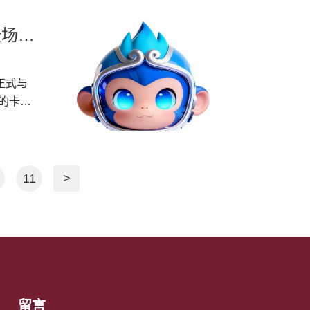
对家装
道无虞。
师傅、工
崂山管
新，为
知识、
登场，
牌沟通桥
相伴。
灵秀小
道行业不
拉满。
住体
装门店
正式与
管小安将
管小安，
的卡通
。以专
一旦渗
崂山管
防漏水
E-RT
，护航市
11
>
全品类
传递崂
服务
影。可爱
供货、装
品牌与
高新技
留言