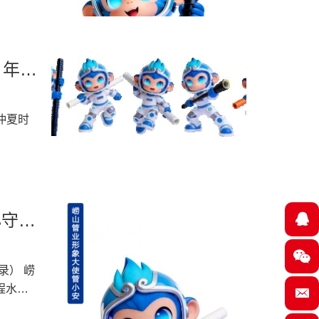
漏、管材
。深耕
品牌专
营管道
 年中
管材；
生的核
规范转
些管道难
房水管
工齐聚一
的凝聚
心守护
贴合青
用性更
管材，严
形势与
录） 崂
优质管
作出系
程水路
工地实景
化责任
载的崂