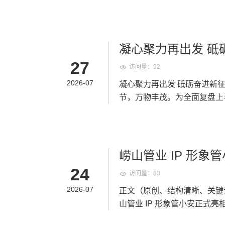
Keywords：崂山管业，
老化开裂，砸砖维修费时费钱
塑胶管道领域三十余年的青岛
属 IP 形象管小安，以亲民
凝心聚力再出发 砥砺
产业，深耕 PPR 冷热水管、
工作总结大会暨团
27
访问量：92
“安” 是崂山管业始终坚守
心使命。区别于管材行业冷冰
2026-07
凝心聚力再出发 砥砺奋进新征程 
化成通俗易懂的科普内容，普
节，万物丰茂。为全面复盘上
题 作为崂山管业打造的管道科
2026 年 7 月 25 日，
选材、旧房水路改造、地暖管道铺设、卫生
堂，总结过往、谋划未来。 上午8时 30 分，年中工作总结大会正式拉开帷幕。会议伊始，全体员工起
力穿线管选型、工地管路验收标准讲解； 日常养护：水管防冻、管道堵
立问好、齐颂企业文化、唱响
材等实用干货。 往后不管是业主装修选材，还是装修工长、工程采购筛选管材，都可以跟着崂山管业
力与向心力。 会上，总务部、物流中心、客服中心、财务部等各部门负责人依次上台汇报，围绕上半
崂山管业 IP 形
管小安学习管路知识，从源头
年工作完成情况、取得成果、存在问题及
家装与工程管路
24
岛家装环境，针对沿海潮湿气
访问量：83
板不足，明确改进措施与推进路径，为
强。 二、崂山管业为何打造 
话，全面回顾公司上半年生产
2026-07
正文（原创、结构清晰、关键
控管材耐压、耐高温、环保标
公司发展现状，精准指出工作
山管业 IP 形象管小安正式
材优势消费者并不了解。 为
统部署。顾总强调，下半年是
隐患多，市政管网选材顾虑重