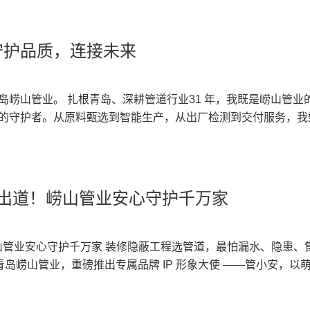
既科普行业知识，也传递崂山管业安全管材的品牌理念，让安全
、压实责任，确保各项任务落地见效；要提质增效、真抓实干，
IP——管小安，以生动鲜活的形象，搭建企业与客户沟通的桥梁
安还会走进青岛各个家装小区、装修门店，开展线下管材科普公
好》，在温暖奋进的旋律
管材，水路装修少踩坑 后续崂山管业将持续以管小安为主角，持
会圆满落幕。会后，全体员工合影留念，定格同心奋进的美好瞬间。 
傅、工程采购方守住管路安全底线。 管道属于隐蔽工程，一旦
守护品质，连接未来
辨别、地暖管路铺设教程等系列内容。大家在装修、工程施工挑
建之旅。蔚蓝大海、细软沙滩为本次团建搭建起轻松愉悦的赛场
高。以往管材行业大多只有冰冷的产品，缺少通俗易懂的科普与
安的科普建议选材，既能避开劣质管材陷阱，也能让家里隐蔽水
目。 活动现场，全体员工分成多个小队，通力参
道知识转化为简单易懂的内容，讲解 PPR 冷热水管、PE-RT 
全水管，到一整套安心管路方案，崂山管业以品质为根基，以管
闯关等拓展项目。 在趣味搭建任务中，队员们集思广
纹管、MPP 电力管选型要点、安装规范、日常养护技巧。 形象设
岛崂山管业。 扎根青岛、深耕管道行业31 年，我既是崂山管业
守护家家户户用水安全。
、默契配合组装构件；管道运水项目考验团队配合，大家手持管
色调呼应崂山管业品牌视觉，灵动的形象既能走进家装门店，直
的守护者。从原料甄选到智能生产，从出厂检测到交付服务，我
 一系列挑战项目，没有孤军奋战的英雄，只有
房地产项目现场，服务工程客户。作为崂山管业官方品牌大使，
子里，用专业与匠心，守护千家万户与城市工程的 “血脉通畅”
，彼此鼓励打气，尽情享受协作带来的乐趣。 各小队高举队旗，
服务的代言人。 一、背靠崂山管业，管小安底气十足 青岛崂山
山管业是国家级高新技术企业、专精特新企业，斩获中国著名品
紧张激烈的比拼，也充满欢声笑语。大家暂时放下工作压力，敞
塑料管道研发、生产、销售、技术服务于一体的高新技术企业。
、守合同重信用企业等 38 项资质荣誉，年产值超 2 亿元，产
集
品线覆盖家装给水、暖通地暖、建筑排水、市政排污、电力通信
 地暖管、MPP 电力管、HDPE 市政管道等五大类十余系列，广泛应
全新出道！崂山管业安心守护千万家
见证崂山管业大家庭同心同行的美好画面。 此次年中总结会暨沙
E-RT 地暖管、PE-RTⅡ 型保温管 ✅ PVC-U 排水管、FRPP 
、电力通信、暖通地暖等场景，以稳定品质赢得市场口碑。 我
部署会，更是一场凝心聚力动员会。 总结大会复盘得失、明晰
增强波纹管 ✅ MPP 电力保护管、塑料检查井等全系配套管件 公
。我们坚持绿色环保、安全无毒原料，严苛执行 ISO9001 质
建打破部门壁垒，淬炼团队协作精神，充分展现崂山管业人积极
系，产品严格遵循国家标准，先后斩获山东省著名商标、守合同
产品使用寿命可达70 年，真正实现 “一次安装、长期无忧”。
崂山管业安心守护千万家 装修隐蔽工程选管道，最怕漏水、隐患、
里风正劲，重任千钧再出发。下一步，青岛崂山管业全体员工将
誉，广泛应用于家装住宅、商业地产、市政改造、污水处理、农
地下的市政管网，亦或是工程现场的电力护套管，我都以同等标
的青岛崂山管业，重磅推出专属品牌 IP 形象大使 ——管小安，以
的共识、团建激发的热情转化为干事创业的动力，凝心聚力、务
管小安向客户承诺 “管路无忧” 的坚实基础。 二、管小安能为
为管小安，我不仅代表产品，更代表靠谱的服务与承诺。从方案
安心万家” 的品牌初心带到每一个家庭、每一处工地，让靠谱管
享管道选购避坑指南：区分冷热水管、地暖管等级、排水管降噪方
应，我们全程陪伴，让客户选得省心、用得放心、售后安心。我
目标任务，共同谱写公司高质量、稳节奏、可持续发展的新篇章