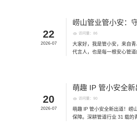
讲解等形式，输出管道干货，
担当与执行意识；要细化目标
山管业，正式推出专属品牌 
理念走进千家万户。未来管小
标准、更实作风推动公司高质量发展。 大会最后，全体员工共唱《明天会更
管道理念带给千家万户。 管小安IP形象 “管” 代表管道主业，“安” 寓意安全、安心。管小安诞生的初
动。 三、跟着管小安选崂山
中，2026 年中工作总结大
心，就是为广大业主、装修师
崂山管业管小安：
水管选购避坑指南、水管真假
后，大家奔赴海滨沙滩开启团
水、老化、开裂，维修成本极
22
时，认准崂山管业，跟着管小
团建由专业团建机构策划组织，设置多项协作挑战项
访问量：86
务。管小安应运而生，将专业管
年安稳不出故障。 从一根安
与搭建挑战、趣味接力、管道运水、团队协作
管、静音排水管、HDPE 波
2026-07
大家好，我是管小安，来自青
通纽带，坚守匠心制造管材，
益、分工协作，商讨搭建方案
崂山本土特色，标志性蓝色主
代言人，也是每一根安心管道
衔接，小心翼翼运送水流，全程凝心聚力、互相配合；
业主；也可以奔赴市政工地、
安全、耐用、环保、放心刻在骨
同心协作的队伍。大家积极出谋划策
不只是卡通形象，更是品质与
余载匠心，铸就品牌底气。崂
喊出响亮口号，赛场之上既有
技有限公司坐落于青岛，是集
东省著名商标、青岛市著名商标
交流互动，拉近了彼此距离。 活动尾声，全员携手共同打造“崂山管业” 主题沙雕，大家围站沙雕前
专注高品质塑胶管道制造，产
PVC‑U、PP‑R、PE‑RT
萌趣 IP 管小安
体合影，红旗与横幅相映，碧海沙滩
域： ✅ PPR 冷热给水管 ✅ P
筑家装、市政工程、农业排灌
20
滩团建活动，是一次工作总结
✅ HDPE 双壁波纹管、钢带
访问量：90
心很简单：做放心管，筑安心家
下半年工作划定路线；沙滩团
准化生产线、完善质量管控体
系，每一道工序层层把关，部分
2026-07
萌趣 IP 管小安全新出道！
团结向上的精神风貌。征程万
企业、高新技术企业等多项荣
庭装修的冷热水管，还是城市
保障。深耕管道行业 31 载
活动为全新起点，把会议凝聚
各类项目。过硬的产品实力，是
待，不辜负每一份信任。 作
的小猴形象，把 “匠心筑管，
行、迎难而上、全力以赴。 管小安合集 以更加饱满的热情、更加务实的作风、更加有力的举措扎实
么？ 管材科普向导 持续分
术支持，到现场指导、售后响
度，让水路安全看得见。 管小安全套形象 管小安特写 一、何为管小安？名字藏着崂山管业的承诺
推进各项工作，全力冲刺全年