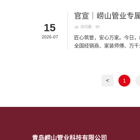
政管道耐腐蚀选型知识，帮助
好管道会说话，好口碑会相传
“管” 代表管道主业，“安”
水路改造、小区地暖铺设、市
未来，我将继续以专业、专注
程客户把关水路安全。从前管
官宣｜崂山管业专属
业 “匠心筑管，安心万家” 
家庭、为工程、为城市，输送
安装要点、保养技巧，用通俗
安心相伴
15
梁 线上线下同步亮相，通过
访问量：96
猴，主色调采用崂山管业标志
再枯燥。 三、选择崂山管业
一身一体化管道工装，手持 
2026-07
匠心筑管，安心万家。今日，崂
验；市政、工程管道影响基础
贴近业主，也能奔赴市政工地
全国经销商、家装师傅、万千
持续活跃在市场一线，跟随崂
三重身份守护全场景用水 1.
人格，传递品牌 “安全管道、
业管道产品为根基，以贴心服
漏损失巨大。管小安化身家装
业｜管小安，用心做好每一根
技巧；线下门店立牌、海报、周
地暖管，从源头规避隐蔽工程
<
1
政基建大动脉 从小区给排水、
管材覆盖各类工程场景。管小
山管业严苛品控、50 年耐用
官，连接经销商与千家万户 
人偶互动、IP 周边礼品、
修师傅咨询施工，还是业主咨
所有人的距离。 三、31 年
青岛崂山管业科技有限公司