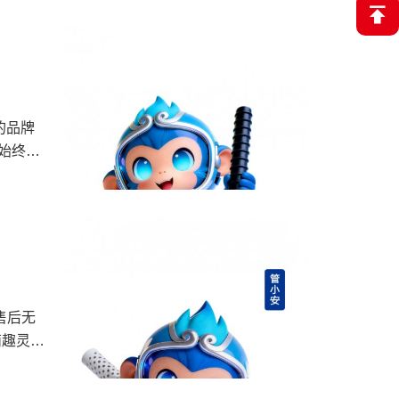
管道的
以更严
，把安心
益活
续更新
午
出现漏
选管道
。本次
贴心服
路几十
地暖
小安为沟
计融合
的品牌
道紧密
面装修
始终把
管小安
。 三十
管业科
牌、山
开心扉
多年来
品覆盖
等领
用于建
静音管道
坚守的初
目标，为
司拥有标
量管理体
进取、
重信用
无论是家
售后无
以本次
业灌溉
准对
萌趣灵动
实笃
大家做什
设计、技
材有温
案、市
相信，
！