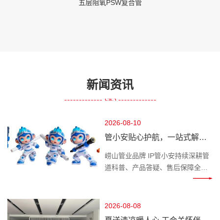
五层阻氧PSW复合管
新闻资讯
2026-08-10
管小安贴心护航，一站式解决
全场景管道各类难题
​崂山管业品牌 IP管小安持续深耕管
道科普、产品答疑、售后保障全链
条，作为专属管道安全守护官，直
面家装业主、装修施工团队、市政
工程采购、农业灌溉用户遇到的各
2026-08-08
类管路困扰，从选材、施工、使用