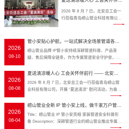
夏送清凉暖人心 工会关怀伴前
到维修，全方位化解管道痛点，让
行 —— 北安总工会莅临崂山管
用水、排水、输配全程安心无忧。
2026 年 8 月 7 日，北安总工会一
业开展高温慰问
一、帮家装业主，解决居家水路隐
行莅临青岛崂山管业科技有限公
蔽工程烦恼 1. 管道选材无从下手
司，开展 “夏送清凉” 慰问活动，为
分不清 PPR 给水管、排水管、地暖
奋战在高温一线的职工送来工会组
管、电线护管差异，担心管材劣
织的贴心关怀与清凉问候。 时值盛
管小安贴心护航，一站式解决全场景管道各类
质、不抗菌、不耐高温、使用寿命
夏高温时节，一线职工坚守岗位、
2026
难题
​崂山管业品牌 IP管小安持续深耕管道科普、产品答
短。管小安根据户型、水压、冷热
履职尽责。慰问现场，北安总工会
08-10
疑、售后保障全链条，作为专属管道安全守护官，直
供水需求，一对一科普管材标准，
为公司送来西瓜、矿泉水、饮料、
面家装业主、装修施工团队、市政工程采购、农业灌
推荐适配崂山管业正品管道，规避
绿豆、白糖等防暑降温物资，切实
溉用户遇到的各类管路困扰，从选材、施工、使用到
低价劣质管材隐患，守护家庭饮水
夏送清凉暖人心 工会关怀伴前行 —— 北安总
为高温作业职工消暑解暑、缓解辛
维修，全方位化解管道痛点，让用水、排水、输配全
2026
健康。 2. 暗管渗漏、墙面发霉、地
劳。公司统一接收慰问物资，后续
工会莅临崂山管业开展高温慰问
2026 年 8 月 7 日，北安总工会一行莅临青岛崂山管
程安心无忧。 一、帮家装业主，解决居家水路隐蔽工
板泡水 墙体、地面预埋管道渗漏难
将及时发放至每一位一线在岗职工
08-08
业科技有限公司，开展 “夏送清凉” 慰问活动，为奋战
程烦恼 1. 管道选材无从下手 分不清 PPR 给水管、排
以察觉，等到墙面水渍、水费飙
手中，把工会的温暖送到职工心坎
在高温一线的职工送来工会组织的贴心关怀与清凉问
水管、地暖管、电线护管差异，担心管材劣质、不抗
升、楼下渗水才发现，维修成本
上。一份份防暑物资，承载着工会
候。 时值盛夏高温时节，一线职工坚守岗位、履职尽
崂山管业全新 IP 管小安上线，做千家万户管路
菌、不耐高温、使用寿命短。管小安根据户型、水
高、邻里易产生纠纷。管小安科普
对基层劳动者的真切关心与深情牵
责。慰问现场，北安总工会为公司送来西瓜、矿泉
2026
压、冷热供水需求，一对一科普管材标准，推荐适配
安全守护官
Title：崂山管业 IP 管小安亮相 家装管道安全科普形
打压试压标准、热熔施工规范，普
挂，让职工在酷暑中感受到阵阵清
水、饮料、绿豆、白糖等防暑降温物资，切实为高温
崂山管业正品管道，规避低价劣质管材隐患，守护家
08-04
象 Description：深耕管道行业的崂山管业推出专属
及漏水自查方法；配套品牌标准化
凉与浓浓温情。
作业职工消暑解暑、缓解辛劳。公司统一接收慰问物
庭饮水健康。 2. 暗管渗漏、墙面发霉、地板泡水 墙
IP 管小安，专注家装水管、工程管材科普，讲解管道
试压服务，提前阻断接口虚焊、密