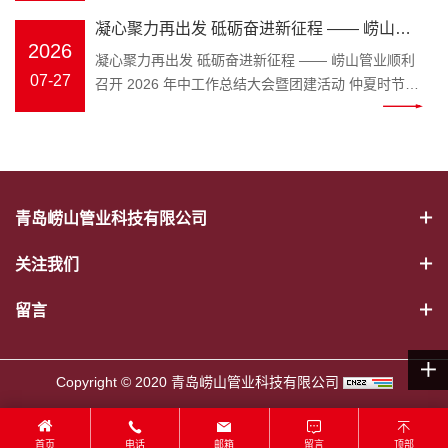
资，后续将及时发放至每一位一线在岗职工手中，把
体、地面预埋管道渗漏难以察觉，等到墙面水渍、水
选材、施工避坑知识，守护管路用水安全。
封不严等渗漏根源。 3. 冬季水管冻
凝心聚力再出发 砥砺奋进新征程 —— 崂山管
工会的温暖送到职工心坎上。一份份防暑物资，承载
费飙升、楼下渗水才发现，维修成本高、邻里易产生
Keywords：崂山管业，管小安，家装管道，PPR 水
裂、高温爆管 北方冬季低温管道冻
2026
着工会对基层劳动者的真切关心与深情牵挂，让职工
业顺利召开 2026 年中工作总结大会暨团建活
凝心聚力再出发 砥砺奋进新征程 —— 崂山管业顺利
纠纷。管小安科普打压试压标准、热熔施工规范，普
管 装修水路属于隐蔽工程，一旦水管渗漏、管材老化
破、高层水压波动大造成爆管，造
在酷暑中感受到阵阵清凉与浓浓温情。
07-27
召开 2026 年中工作总结大会暨团建活动 仲夏时节，
及漏水自查方法；配套品牌标准化试压服务，提前阻
动
开裂，砸砖维修费时费钱，无数业主、装修师傅、工
成财产损失。管小安分享管道保温
万物丰茂。为全面复盘上半年工作成效，明确下半年
断接口虚焊、密封不严等渗漏根源。 3. 冬季水管冻
程采购商都在发愁如何避开管材隐患。深耕塑胶管道
施工技巧、稳压管路设计方案，推
发展方向，凝聚团队奋进力量，2026 年 7 月 25 日，
裂、高温爆管 北方冬季低温管道冻破、高层水压波动
领域三十余年的青岛崂山管业，为解决大众选管难、
荐高抗冻、高耐压崂山管材，从材
崂山管业 2026 年中工作总结大会在公司三楼会议室
大造成爆管，造成财产损失。管小安分享管道保温施
不懂管路养护的痛点，正式推出品牌专属 IP 形象管
质与安装双重杜绝爆管风险。 4. 厨
隆重召开，全体员工齐聚一堂，总结过往、谋划未
工技巧、稳压管路设计方案，推荐高抗冻、高耐压崂
小安，以亲民科普的形式，成为大众身边的管道安全
卫管道堵塞、返臭、排水不畅 厨房
来。 上午8时 30 分，年中工作总结大会正式拉开帷
山管材，从材质与安装双重杜绝爆管风险。 4. 厨卫管
顾问。 “管” 代表崂山管业主营管道产业，深耕 PPR
油污堆积堵管、浴室头发缠绕地
青岛崂山管业科技有限公司
幕。会议伊始，全体员工起立问好、齐颂企业文化、
道堵塞、返臭、排水不畅 厨房油污堆积堵管、浴室头
冷热水管、PE-RT 地暖管、静音排水管、市政波纹
漏、下水管道坡度不合理导致积水
唱响《崂山管业争霸歌》，以昂扬饱满的精神状态展
发缠绕地漏、下水管道坡度不合理导致积水反味。管
管、MPP 电力管全品类管材；“安” 是崂山管业始终坚
反味。管小安讲解排水管道规范铺
关注我们
现崂山管业团队的凝聚力与向心力。 会上，总务部、
小安讲解排水管道规范铺设标准，科普日常疏通、管
守的品牌初心，寓意水管安全、居家安心、工程安
设标准，科普日常疏通、管道清洁
物流中心、客服中心、财务部等各部门负责人依次上
道清洁养护知识，搭配大流量顺滑管件，减少管道
稳，这也是管小安诞生的核心使命。区别于管材行业
养护知识，搭配大流量顺滑管件，
留言
台汇报，围绕上半年工作完成情况、取得成果、存在
“堵塞血栓” 问题。 5. 装修踩施工雷区 工人热熔操作
冷冰冰的产品介绍，管小安打破专业壁垒，把晦涩的
减少管道 “堵塞血栓” 问题。 5. 装
问题及下半年工作计划进行全面梳理。 既客观总结成
不标准、管道乱弯折、缺少管卡固定、强弱电管线混
管材国标、施工规范转化成通俗易懂的科普内容，普
修踩施工雷区 工人热熔操作不标
绩，又直面短板不足，明确改进措施与推进路径，为
铺等不规范施工。管小安普及标准化安装流程，提醒
通人也能轻松学会挑选优质水管。 一、管小安能为大
准、管道乱弯折、缺少管卡固定、
Copyright © 2020 青岛崂山管业科技有限公司
下半年工作精准发力奠定坚实基础。 随后，顾总发表
业主装修管路验收重点，避开隐蔽工程常见施工漏
家解决哪些管道难题 作为崂山管业打造的管道科普
强弱电管线混铺等不规范施工。管
重要讲话，全面回顾公司上半年生产经营、管理提
洞。 二、为工程、市政从业者，破解项目管道难题 1.
IP，管小安的内容覆盖家装与工程两大场景： 家装场
小安普及标准化安装流程，提醒业
升、市场服务等各项工作，深刻分析当前行业发展形
市政给排水、电力穿线管材选型难 小区改造、道路管
首页
电话
邮箱
留言
顶部