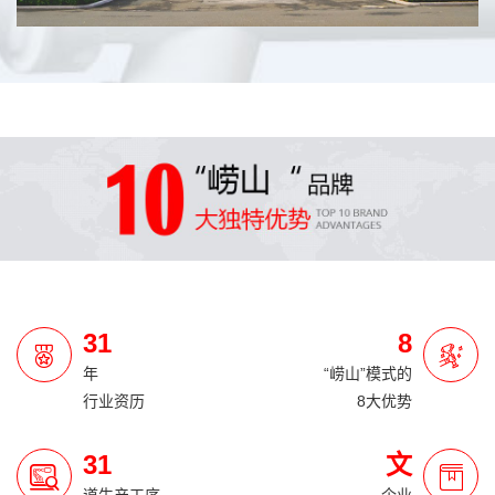
31
8
年
“崂山”模式的
行业资历
8大优势
31
文