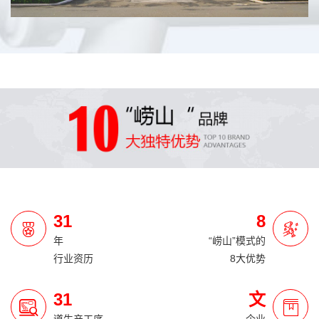
31
8
年
“崂山”模式的
行业资历
8大优势
31
文