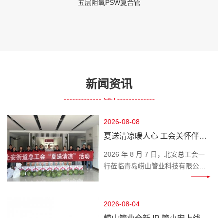
五层阻氧PSW复合管
新闻资讯
2026-08-08
夏送清凉暖人心 工会关怀伴前
行 —— 北安总工会莅临崂山管
2026 年 8 月 7 日，北安总工会一
业开展高温慰问
行莅临青岛崂山管业科技有限公
司，开展 “夏送清凉” 慰问活动，为
奋战在高温一线的职工送来工会组
织的贴心关怀与清凉问候。 时值盛
2026-08-04
夏高温时节，一线职工坚守岗位、