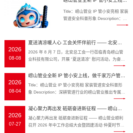
崂山管业全新 IP 管小安上线，
履职尽责。慰问现场，北安总工会
做千家万户管路安全守护官
为公司送来西瓜、矿泉水、饮料、
Title：崂山管业 IP 管小安亮相 家装
绿豆、白糖等防暑降温物资，切实
管道安全科普形象 Description：深
为高温作业职工消暑解暑、缓解辛
耕管道行业的崂山管业推出专属 IP
劳。公司统一接收慰问物资，后续
管小安，专注家装水管、工程管材
将及时发放至每一位一线在岗职工
科普，讲解管道选材、施工避坑知
夏送清凉暖人心 工会关怀伴前行 —— 北安总
手中，把工会的温暖送到职工心坎
识，守护管路用水安全。
2026
工会莅临崂山管业开展高温慰问
2026 年 8 月 7 日，北安总工会一行莅临青岛崂山管
上。一份份防暑物资，承载着工会
Keywords：崂山管业，管小安，家
08-08
业科技有限公司，开展 “夏送清凉” 慰问活动，为奋战
对基层劳动者的真切关心与深情牵
装管道，PPR 水管 装修水路属于隐
在高温一线的职工送来工会组织的贴心关怀与清凉问
挂，让职工在酷暑中感受到阵阵清
蔽工程，一旦水管渗漏、管材老化
候。 时值盛夏高温时节，一线职工坚守岗位、履职尽
凉与浓浓温情。
崂山管业全新 IP 管小安上线，做千家万户管路
开裂，砸砖维修费时费钱，无数业
责。慰问现场，北安总工会为公司送来西瓜、矿泉
2026
主、装修师傅、工程采购商都在发
安全守护官
Title：崂山管业 IP 管小安亮相 家装管道安全科普形
水、饮料、绿豆、白糖等防暑降温物资，切实为高温
愁如何避开管材隐患。深耕塑胶管
08-04
象 Description：深耕管道行业的崂山管业推出专属
作业职工消暑解暑、缓解辛劳。公司统一接收慰问物
道领域三十余年的青岛崂山管业，
IP 管小安，专注家装水管、工程管材科普，讲解管道
资，后续将及时发放至每一位一线在岗职工手中，把
为解决大众选管难、不懂管路养护
选材、施工避坑知识，守护管路用水安全。
凝心聚力再出发 砥砺奋进新征程 —— 崂山管
工会的温暖送到职工心坎上。一份份防暑物资，承载
的痛点，正式推出品牌专属 IP 形象
Keywords：崂山管业，管小安，家装管道，PPR 水
2026
着工会对基层劳动者的真切关心与深情牵挂，让职工
业顺利召开 2026 年中工作总结大会暨团建活
凝心聚力再出发 砥砺奋进新征程 —— 崂山管业顺利
管小安，以亲民科普的形式，成为
管 装修水路属于隐蔽工程，一旦水管渗漏、管材老化
在酷暑中感受到阵阵清凉与浓浓温情。
07-27
召开 2026 年中工作总结大会暨团建活动 仲夏时节，
大众身边的管道安全顾问。 “管” 代
动
开裂，砸砖维修费时费钱，无数业主、装修师傅、工
万物丰茂。为全面复盘上半年工作成效，明确下半年
表崂山管业主营管道产业，深耕