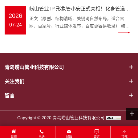
程采购商都在发愁如何避开管材隐患。深耕塑胶管道
发展方向，凝聚团队奋进力量，2026 年 7 月 25 日，
PPR 冷热水管、PE-RT 地暖管、静
崂山管业 IP 形象管小安正式亮相！化身管道安
领域三十余年的青岛崂山管业，为解决大众选管难、
崂山管业 2026 年中工作总结大会在公司三楼会议室
音排水管、市政波纹管、MPP 电力
2026
不懂管路养护的痛点，正式推出品牌专属 IP 形象管
全守护官，匠心守护家装与工程管路
正文（原创、结构清晰、关键词自然布局，适合官
隆重召开，全体员工齐聚一堂，总结过往、谋划未
管全品类管材；“安” 是崂山管业始
小安，以亲民科普的形式，成为大众身边的管道安全
07-24
网、百家号、行业媒体发布，百度更容易收录） 崂山
来。 上午8时 30 分，年中工作总结大会正式拉开帷
终坚守的品牌初心，寓意水管安
顾问。 “管” 代表崂山管业主营管道产业，深耕 PPR
管业 IP 形象管小安正式亮相！化身管道安全守护
幕。会议伊始，全体员工起立问好、齐颂企业文化、
全、居家安心、工程安稳，这也是
冷热水管、PE-RT 地暖管、静音排水管、市政波纹
官，匠心守护家装与工程管路 装修隐蔽工程水路隐患
唱响《崂山管业争霸歌》，以昂扬饱满的精神状态展
管小安诞生的核心使命。区别于管
管、MPP 电力管全品类管材；“安” 是崂山管业始终坚
多，市政管网选材顾虑重重，如何选靠谱管道、避开
现崂山管业团队的凝聚力与向心力。 会上，总务部、
材行业冷冰冰的产品介绍，管小安
守的品牌初心，寓意水管安全、居家安心、工程安
施工雷区？深耕塑胶管道领域三十余载的崂山管业，
物流中心、客服中心、财务部等各部门负责人依次上
打破专业壁垒，把晦涩的管材国
稳，这也是管小安诞生的核心使命。区别于管材行业
正式推出专属品牌 IP——管小安，以生动鲜活的形
台汇报，围绕上半年工作完成情况、取得成果、存在
标、施工规范转化成通俗易懂的科
青岛崂山管业科技有限公司
冷冰冰的产品介绍，管小安打破专业壁垒，把晦涩的
象，搭建企业与客户沟通的桥梁，把安心管道理念带
问题及下半年工作计划进行全面梳理。 既客观总结成
普内容，普通人也能轻松学会挑选
管材国标、施工规范转化成通俗易懂的科普内容，普
给千家万户。 管小安IP形象 “管” 代表管道主业，“安”
绩，又直面短板不足，明确改进措施与推进路径，为
优质水管。 一、管小安能为大家解
关注我们
通人也能轻松学会挑选优质水管。 一、管小安能为大
寓意安全、安心。管小安诞生的初心，就是为广大业
下半年工作精准发力奠定坚实基础。 随后，顾总发表
决哪些管道难题 作为崂山管业打造
家解决哪些管道难题 作为崂山管业打造的管道科普
主、装修师傅、工程采购方守住管路安全底线。 管道
重要讲话，全面回顾公司上半年生产经营、管理提
留言
的管道科普 IP，管小安的内容覆盖
IP，管小安的内容覆盖家装与工程两大场景： 家装场
属于隐蔽工程，一旦出现漏水、老化、开裂，维修成
升、市场服务等各项工作，深刻分析当前行业发展形
家装与工程两大场景： 家装场景：
景：新房水管选材、旧房水路改造、地暖管道铺设、
本极高。以往管材行业大多只有冰冷的产品，缺少通
势与公司发展现状，精准指出工作中存在的问题与短
新房水管选材、旧房水路改造、地
卫生间静音排水管安装避坑； 工程场景：市政给排水
俗易懂的科普与贴心服务。管小安应运而生，将专业
板，并围绕全年目标任务，对下半年重点工作作出系
Copyright © 2020 青岛崂山管业科技有限公司
暖管道铺设、卫生间静音排水管安
管道、电力穿线管选型、工地管路验收标准讲解； 日
管道知识转化为简单易懂的内容，讲解 PPR 冷热水
统部署。顾总强调，下半年是冲刺全年目标的关键阶
装避坑； 工程场景：市政给排水管
常养护：水管防冻、管道堵塞疏通、如何辨别劣质回
管、PE-RT 地暖管、静音排水管、HDPE 波纹管、
段，全体员工要统一思想、坚定信心，强化责任担当
道、电力穿线管选型、工地管路验
料管材等实用干货。 往后不管是业主装修选材，还是
MPP 电力管选型要点、安装规范、日常养护技巧。
首页
电话
邮箱
留言
顶部