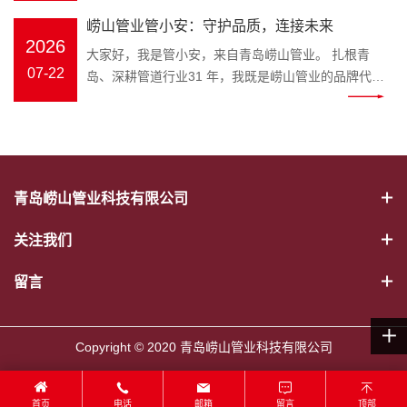
幕。会议伊始，全体员工起立问好、齐颂企业文化、
冷热水管、PE-RT 地暖管、静音排水管、市政波纹
官，匠心守护家装与工程管路 装修隐蔽工程水路隐患
打破专业壁垒，把晦涩的管材国
年工作完成情况、取得成果、存在
崂山管业管小安：守护品质，连接未来
唱响《崂山管业争霸歌》，以昂扬饱满的精神状态展
管、MPP 电力管全品类管材；“安” 是崂山管业始终坚
多，市政管网选材顾虑重重，如何选靠谱管道、避开
标、施工规范转化成通俗易懂的科
问题及下半年工作计划进行全面梳
2026
现崂山管业团队的凝聚力与向心力。 会上，总务部、
大家好，我是管小安，来自青岛崂山管业。 扎根青
守的品牌初心，寓意水管安全、居家安心、工程安
施工雷区？深耕塑胶管道领域三十余载的崂山管业，
普内容，普通人也能轻松学会挑选
理。 既客观总结成绩，又直面短板
物流中心、客服中心、财务部等各部门负责人依次上
07-22
岛、深耕管道行业31 年，我既是崂山管业的品牌代言
稳，这也是管小安诞生的核心使命。区别于管材行业
正式推出专属品牌 IP——管小安，以生动鲜活的形
优质水管。 一、管小安能为大家解
不足，明确改进措施与推进路径，
台汇报，围绕上半年工作完成情况、取得成果、存在
人，也是每一根安心管道的守护者。从原料甄选到智
冷冰冰的产品介绍，管小安打破专业壁垒，把晦涩的
象，搭建企业与客户沟通的桥梁，把安心管道理念带
决哪些管道难题 作为崂山管业打造
为下半年工作精准发力奠定坚实基
问题及下半年工作计划进行全面梳理。 既客观总结成
能生产，从出厂检测到交付服务，我始终把安全、耐
管材国标、施工规范转化成通俗易懂的科普内容，普
给千家万户。 管小安IP形象 “管” 代表管道主业，“安”
的管道科普 IP，管小安的内容覆盖
础。 随后，顾总发表重要讲话，全
绩，又直面短板不足，明确改进措施与推进路径，为
用、环保、放心刻在骨子里，用专业与匠心，守护千
通人也能轻松学会挑选优质水管。 一、管小安能为大
寓意安全、安心。管小安诞生的初心，就是为广大业
家装与工程两大场景： 家装场景：
面回顾公司上半年生产经营、管理
下半年工作精准发力奠定坚实基础。 随后，顾总发表
家万户与城市工程的 “血脉通畅”。 三十余载匠心，铸
家解决哪些管道难题 作为崂山管业打造的管道科普
主、装修师傅、工程采购方守住管路安全底线。 管道
新房水管选材、旧房水路改造、地
提升、市场服务等各项工作，深刻
重要讲话，全面回顾公司上半年生产经营、管理提
就品牌底气。崂山管业是国家级高新技术企业、专精
IP，管小安的内容覆盖家装与工程两大场景： 家装场
属于隐蔽工程，一旦出现漏水、老化、开裂，维修成
暖管道铺设、卫生间静音排水管安
分析当前行业发展形势与公司发展
青岛崂山管业科技有限公司
升、市场服务等各项工作，深刻分析当前行业发展形
特新企业，斩获中国著名品牌、山东省著名商标、青
景：新房水管选材、旧房水路改造、地暖管道铺设、
本极高。以往管材行业大多只有冰冷的产品，缺少通
装避坑； 工程场景：市政给排水管
现状，精准指出工作中存在的问题
势与公司发展现状，精准指出工作中存在的问题与短
岛市著名商标、守合同重信用企业等 38 项资质荣
卫生间静音排水管安装避坑； 工程场景：市政给排水
俗易懂的科普与贴心服务。管小安应运而生，将专业
道、电力穿线管选型、工地管路验
与短板，并围绕全年目标任务，对
关注我们
板，并围绕全年目标任务，对下半年重点工作作出系
誉，年产值超 2 亿元，产品覆盖 PVC‑U、PP‑R、
管道、电力穿线管选型、工地管路验收标准讲解； 日
管道知识转化为简单易懂的内容，讲解 PPR 冷热水
收标准讲解； 日常养护：水管防
下半年重点工作作出系统部署。顾
统部署。顾总强调，下半年是冲刺全年目标的关键阶
PE‑RT 地暖管、MPP 电力管、HDPE 市政管道等五
常养护：水管防冻、管道堵塞疏通、如何辨别劣质回
管、PE-RT 地暖管、静音排水管、HDPE 波纹管、
冻、管道堵塞疏通、如何辨别劣质
留言
总强调，下半年是冲刺全年目标的
段，全体员工要统一思想、坚定信心，强化责任担当
大类十余系列，广泛应用于建筑家装、市政工程、农
料管材等实用干货。 往后不管是业主装修选材，还是
MPP 电力管选型要点、安装规范、日常养护技巧。
回料管材等实用干货。 往后不管是
关键阶段，全体员工要统一思想、
与执行意识；要细化目标、压实责任，确保各项任务
业排灌、电力通信、暖通地暖等场景，以稳定品质赢
装修工长、工程采购筛选管材，都可以跟着崂山管业
形象设计融合崂山本土特色，标志性蓝色主色调呼应
业主装修选材，还是装修工长、工
坚定信心，强化责任担当与执行意
落地见效；要提质增效、真抓实干，以更严标准、更
得市场口碑。 我坚守的初心很简单：做放心管，筑安
管小安学习管路知识，从源头杜绝漏水爆管隐患。依
崂山管业品牌视觉，灵动的形象既能走进家装门店，
程采购筛选管材，都可以跟着崂山
Copyright © 2020 青岛崂山管业科技有限公司
识；要细化目标、压实责任，确保
实作风推动公司高质量发展。 大会最后，全体员工共
心家。我们坚持绿色环保、安全无毒原料，严苛执行
托崂山本土企业优势，管小安的科普内容贴合青岛家
直面装修业主；也可以奔赴市政工地、房地产项目现
管业管小安学习管路知识，从源头
各项任务落地见效；要提质增效、
唱《明天会更好》，在温暖奋进的旋律中，2026 年
ISO9001 质量管理体系，每一道工序层层把关，部分
装环境，针对沿海潮湿气候下水管防锈、防滋生细菌
场，服务工程客户。作为崂山管业官方品牌大使，管
杜绝漏水爆管隐患。依托崂山本土
真抓实干，以更严标准、更实作风
中工作总结大会圆满落幕。会后，全体员工合影留
产品使用寿命可达70 年，真正实现 “一次安装、长期
等要点，做针对性讲解，本地业主实用性更强。 二、
首页
电话
邮箱
留言
顶部