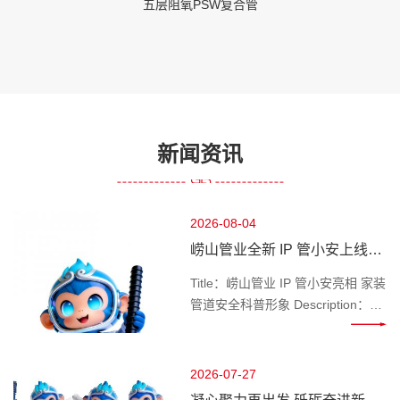
五层阻氧PSW复合管
新闻资讯
2026-08-04
崂山管业全新 IP 管小安上线，
做千家万户管路安全守护官
Title：崂山管业 IP 管小安亮相 家装
管道安全科普形象 Description：深
耕管道行业的崂山管业推出专属 IP
管小安，专注家装水管、工程管材
科普，讲解管道选材、施工避坑知
2026-07-27
识，守护管路用水安全。