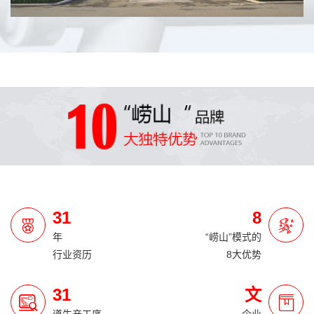
31
8
年
“崂山”模式的
行业资历
8大优势
31
文