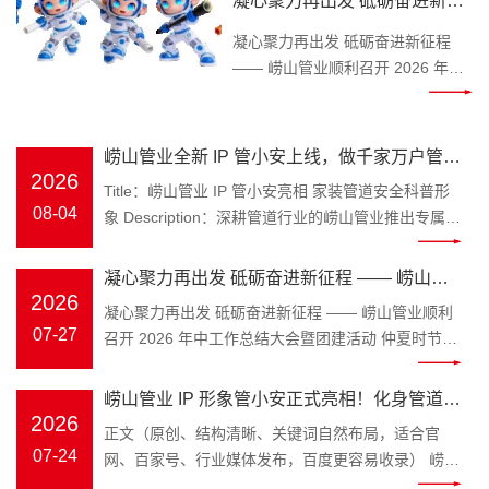
凝心聚力再出发 砥砺奋进新征
Keywords：崂山管业，管小安，家
程 —— 崂山管业顺利召开
装管道，PPR 水管 装修水路属于隐
凝心聚力再出发 砥砺奋进新征程
2026 年中工作总结大会暨团建
蔽工程，一旦水管渗漏、管材老化
—— 崂山管业顺利召开 2026 年中
开裂，砸砖维修费时费钱，无数业
工作总结大会暨团建活动 仲夏时
活动
主、装修师傅、工程采购商都在发
节，万物丰茂。为全面复盘上半年
愁如何避开管材隐患。深耕塑胶管
工作成效，明确下半年发展方向，
崂山管业全新 IP 管小安上线，做千家万户管路
道领域三十余年的青岛崂山管业，
凝聚团队奋进力量，
2026
安全守护官
Title：崂山管业 IP 管小安亮相 家装管道安全科普形
为解决大众选管难、不懂管路养护
2026 年 7 月 25 日，崂山管
08-04
象 Description：深耕管道行业的崂山管业推出专属
的痛点，正式推出品牌专属 IP 形象
业 2026 年中工作总结大会在公司
IP 管小安，专注家装水管、工程管材科普，讲解管道
管小安，以亲民科普的形式，成为
三楼会议室隆重召开，全体员工齐
选材、施工避坑知识，守护管路用水安全。
大众身边的管道安全顾问。 “管” 代
凝心聚力再出发 砥砺奋进新征程 —— 崂山管
聚一堂，总结过往、谋划未来。 上
Keywords：崂山管业，管小安，家装管道，PPR 水
2026
表崂山管业主营管道产业，深耕
午8时 30 分，年中工作总结大会正
业顺利召开 2026 年中工作总结大会暨团建活
凝心聚力再出发 砥砺奋进新征程 —— 崂山管业顺利
管 装修水路属于隐蔽工程，一旦水管渗漏、管材老化
PPR 冷热水管、PE-RT 地暖管、静
式拉开帷幕。会议伊始，全体员工
07-27
召开 2026 年中工作总结大会暨团建活动 仲夏时节，
动
开裂，砸砖维修费时费钱，无数业主、装修师傅、工
音排水管、市政波纹管、MPP 电力
起立问好、齐颂企业文化、唱响
万物丰茂。为全面复盘上半年工作成效，明确下半年
程采购商都在发愁如何避开管材隐患。深耕塑胶管道
管全品类管材；“安” 是崂山管业始
《崂山管业争霸歌》，以昂扬饱满
发展方向，凝聚团队奋进力量，2026 年 7 月 25 日，
崂山管业 IP 形象管小安正式亮相！化身管道安
领域三十余年的青岛崂山管业，为解决大众选管难、
终坚守的品牌初心，寓意水管安
的精神状态展现崂山管业团队的凝
崂山管业 2026 年中工作总结大会在公司三楼会议室
2026
不懂管路养护的痛点，正式推出品牌专属 IP 形象管
全守护官，匠心守护家装与工程管路
正文（原创、结构清晰、关键词自然布局，适合官
全、居家安心、工程安稳，这也是
聚力与向心力。 会上，总务部、物
隆重召开，全体员工齐聚一堂，总结过往、谋划未
小安，以亲民科普的形式，成为大众身边的管道安全
07-24
网、百家号、行业媒体发布，百度更容易收录） 崂山
管小安诞生的核心使命。区别于管
流中心、客服中心、财务部等各部
来。 上午8时 30 分，年中工作总结大会正式拉开帷
顾问。 “管” 代表崂山管业主营管道产业，深耕 PPR
管业 IP 形象管小安正式亮相！化身管道安全守护
材行业冷冰冰的产品介绍，管小安
门负责人依次上台汇报，围绕上半