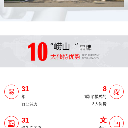
31
8
年
“崂山”模式的
行业资历
8大优势
31
文