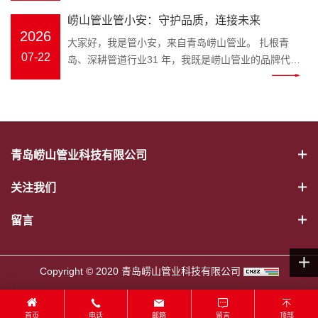
幕。会议伊始，全体员工起立问好、齐颂企业文化、
冷热水管、PE-RT 地暖管、静音排水管、市政波纹
官，匠心守护家装与工程管路 装修隐蔽工程水路隐患
打破专业壁垒，把晦涩的管材国
年工作完成情况、取得成果、存在
崂山管业管小安：守护品质，连接未来
唱响《崂山管业争霸歌》，以昂扬饱满的精神状态展
管、MPP 电力管全品类管材；“安” 是崂山管业始终坚
多，市政管网选材顾虑重重，如何选靠谱管道、避开
标、施工规范转化成通俗易懂的科
问题及下半年工作计划进行全面梳
2026
现崂山管业团队的凝聚力与向心力。 会上，总务部、
大家好，我是管小安，来自青岛崂山管业。 扎根青
守的品牌初心，寓意水管安全、居家安心、工程安
施工雷区？深耕塑胶管道领域三十余载的崂山管业，
普内容，普通人也能轻松学会挑选
理。 既客观总结成绩，又直面短板
物流中心、客服中心、财务部等各部门负责人依次上
07-22
岛、深耕管道行业31 年，我既是崂山管业的品牌代言
稳，这也是管小安诞生的核心使命。区别于管材行业
正式推出专属品牌 IP——管小安，以生动鲜活的形
优质水管。 一、管小安能为大家解
不足，明确改进措施与推进路径，
台汇报，围绕上半年工作完成情况、取得成果、存在
人，也是每一根安心管道的守护者。从原料甄选到智
冷冰冰的产品介绍，管小安打破专业壁垒，把晦涩的
象，搭建企业与客户沟通的桥梁，把安心管道理念带
决哪些管道难题 作为崂山管业打造
为下半年工作精准发力奠定坚实基
问题及下半年工作计划进行全面梳理。 既客观总结成
能生产，从出厂检测到交付服务，我始终把安全、耐
管材国标、施工规范转化成通俗易懂的科普内容，普
给千家万户。 管小安IP形象 “管” 代表管道主业，“安”
的管道科普 IP，管小安的内容覆盖
础。 随后，顾总发表重要讲话，全
绩，又直面短板不足，明确改进措施与推进路径，为
用、环保、放心刻在骨子里，用专业与匠心，守护千
通人也能轻松学会挑选优质水管。 一、管小安能为大
寓意安全、安心。管小安诞生的初心，就是为广大业
家装与工程两大场景： 家装场景：
面回顾公司上半年生产经营、管理
下半年工作精准发力奠定坚实基础。 随后，顾总发表
家万户与城市工程的 “血脉通畅”。 三十余载匠心，铸
家解决哪些管道难题 作为崂山管业打造的管道科普
主、装修师傅、工程采购方守住管路安全底线。 管道
新房水管选材、旧房水路改造、地
提升、市场服务等各项工作，深刻
重要讲话，全面回顾公司上半年生产经营、管理提
就品牌底气。崂山管业是国家级高新技术企业、专精
IP，管小安的内容覆盖家装与工程两大场景： 家装场
属于隐蔽工程，一旦出现漏水、老化、开裂，维修成
暖管道铺设、卫生间静音排水管安
分析当前行业发展形势与公司发展
青岛崂山管业科技有限公司
升、市场服务等各项工作，深刻分析当前行业发展形
特新企业，斩获中国著名品牌、山东省著名商标、青
景：新房水管选材、旧房水路改造、地暖管道铺设、
本极高。以往管材行业大多只有冰冷的产品，缺少通
装避坑； 工程场景：市政给排水管
现状，精准指出工作中存在的问题
势与公司发展现状，精准指出工作中存在的问题与短
岛市著名商标、守合同重信用企业等 38 项资质荣
卫生间静音排水管安装避坑； 工程场景：市政给排水
俗易懂的科普与贴心服务。管小安应运而生，将专业
道、电力穿线管选型、工地管路验
与短板，并围绕全年目标任务，对
关注我们
板，并围绕全年目标任务，对下半年重点工作作出系
誉，年产值超 2 亿元，产品覆盖 PVC‑U、PP‑R、
管道、电力穿线管选型、工地管路验收标准讲解； 日
管道知识转化为简单易懂的内容，讲解 PPR 冷热水
收标准讲解； 日常养护：水管防
下半年重点工作作出系统部署。顾
统部署。顾总强调，下半年是冲刺全年目标的关键阶
PE‑RT 地暖管、MPP 电力管、HDPE 市政管道等五
常养护：水管防冻、管道堵塞疏通、如何辨别劣质回
管、PE-RT 地暖管、静音排水管、HDPE 波纹管、
冻、管道堵塞疏通、如何辨别劣质
留言
总强调，下半年是冲刺全年目标的
段，全体员工要统一思想、坚定信心，强化责任担当
大类十余系列，广泛应用于建筑家装、市政工程、农
料管材等实用干货。 往后不管是业主装修选材，还是
MPP 电力管选型要点、安装规范、日常养护技巧。
回料管材等实用干货。 往后不管是
关键阶段，全体员工要统一思想、
与执行意识；要细化目标、压实责任，确保各项任务
业排灌、电力通信、暖通地暖等场景，以稳定品质赢
装修工长、工程采购筛选管材，都可以跟着崂山管业
形象设计融合崂山本土特色，标志性蓝色主色调呼应
业主装修选材，还是装修工长、工
坚定信心，强化责任担当与执行意
落地见效；要提质增效、真抓实干，以更严标准、更
得市场口碑。 我坚守的初心很简单：做放心管，筑安
管小安学习管路知识，从源头杜绝漏水爆管隐患。依
崂山管业品牌视觉，灵动的形象既能走进家装门店，
程采购筛选管材，都可以跟着崂山
Copyright © 2020 青岛崂山管业科技有限公司
识；要细化目标、压实责任，确保
实作风推动公司高质量发展。 大会最后，全体员工共
心家。我们坚持绿色环保、安全无毒原料，严苛执行
托崂山本土企业优势，管小安的科普内容贴合青岛家
直面装修业主；也可以奔赴市政工地、房地产项目现
管业管小安学习管路知识，从源头
各项任务落地见效；要提质增效、
唱《明天会更好》，在温暖奋进的旋律中，2026 年
ISO9001 质量管理体系，每一道工序层层把关，部分
装环境，针对沿海潮湿气候下水管防锈、防滋生细菌
场，服务工程客户。作为崂山管业官方品牌大使，管
杜绝漏水爆管隐患。依托崂山本土
真抓实干，以更严标准、更实作风
中工作总结大会圆满落幕。会后，全体员工合影留
产品使用寿命可达70 年，真正实现 “一次安装、长期
等要点，做针对性讲解，本地业主实用性更强。 二、
首页
电话
邮箱
留言
顶部