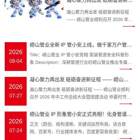
凝心聚力再出发 砥砺奋进新征
Keywords：崂山管业，管小安，家
程 —— 崂山管业顺利召开
装管道，PPR 水管 装修水路属于隐
凝心聚力再出发 砥砺奋进新征程
2026 年中工作总结大会暨团建
蔽工程，一旦水管渗漏、管材老化
—— 崂山管业顺利召开 2026 年中
开裂，砸砖维修费时费钱，无数业
工作总结大会暨团建活动 仲夏时
活动
主、装修师傅、工程采购商都在发
节，万物丰茂。为全面复盘上半年
愁如何避开管材隐患。深耕塑胶管
工作成效，明确下半年发展方向，
崂山管业全新 IP 管小安上线，做千家万户管路
道领域三十余年的青岛崂山管业，
凝聚团队奋进力量，
2026
安全守护官
Title：崂山管业 IP 管小安亮相 家装管道安全科普形
为解决大众选管难、不懂管路养护
2026 年 7 月 25 日，崂山管
08-04
象 Description：深耕管道行业的崂山管业推出专属
的痛点，正式推出品牌专属 IP 形象
业 2026 年中工作总结大会在公司
IP 管小安，专注家装水管、工程管材科普，讲解管道
管小安，以亲民科普的形式，成为
三楼会议室隆重召开，全体员工齐
选材、施工避坑知识，守护管路用水安全。
大众身边的管道安全顾问。 “管” 代
凝心聚力再出发 砥砺奋进新征程 —— 崂山管
聚一堂，总结过往、谋划未来。 上
Keywords：崂山管业，管小安，家装管道，PPR 水
2026
表崂山管业主营管道产业，深耕
午8时 30 分，年中工作总结大会正
业顺利召开 2026 年中工作总结大会暨团建活
凝心聚力再出发 砥砺奋进新征程 —— 崂山管业顺利
管 装修水路属于隐蔽工程，一旦水管渗漏、管材老化
PPR 冷热水管、PE-RT 地暖管、静
式拉开帷幕。会议伊始，全体员工
07-27
召开 2026 年中工作总结大会暨团建活动 仲夏时节，
动
开裂，砸砖维修费时费钱，无数业主、装修师傅、工
音排水管、市政波纹管、MPP 电力
起立问好、齐颂企业文化、唱响
万物丰茂。为全面复盘上半年工作成效，明确下半年
程采购商都在发愁如何避开管材隐患。深耕塑胶管道
管全品类管材；“安” 是崂山管业始
《崂山管业争霸歌》，以昂扬饱满
发展方向，凝聚团队奋进力量，2026 年 7 月 25 日，
崂山管业 IP 形象管小安正式亮相！化身管道安
领域三十余年的青岛崂山管业，为解决大众选管难、
终坚守的品牌初心，寓意水管安
的精神状态展现崂山管业团队的凝
崂山管业 2026 年中工作总结大会在公司三楼会议室
2026
不懂管路养护的痛点，正式推出品牌专属 IP 形象管
全守护官，匠心守护家装与工程管路
正文（原创、结构清晰、关键词自然布局，适合官
全、居家安心、工程安稳，这也是
聚力与向心力。 会上，总务部、物
隆重召开，全体员工齐聚一堂，总结过往、谋划未
小安，以亲民科普的形式，成为大众身边的管道安全
07-24
网、百家号、行业媒体发布，百度更容易收录） 崂山
管小安诞生的核心使命。区别于管
流中心、客服中心、财务部等各部
来。 上午8时 30 分，年中工作总结大会正式拉开帷
顾问。 “管” 代表崂山管业主营管道产业，深耕 PPR
管业 IP 形象管小安正式亮相！化身管道安全守护
材行业冷冰冰的产品介绍，管小安
门负责人依次上台汇报，围绕上半