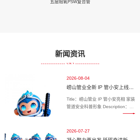
五层阻氧PSW复合管
新闻资讯
2026-08-04
崂山管业全新 IP 管小安上线，
做千家万户管路安全守护官
Title：崂山管业 IP 管小安亮相 家装
管道安全科普形象 Description：深
耕管道行业的崂山管业推出专属 IP
管小安，专注家装水管、工程管材
科普，讲解管道选材、施工避坑知
2026-07-27
识，守护管路用水安全。