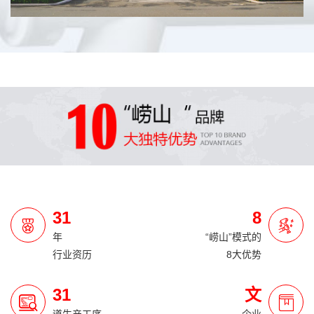
31
8
年
“崂山”模式的
行业资历
8大优势
31
文