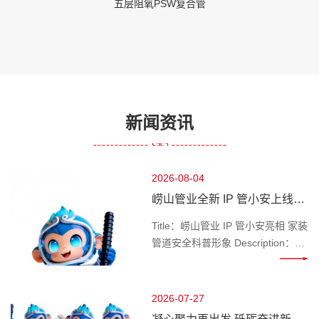
五层阻氧PSW复合管
新闻资讯
2026-08-04
崂山管业全新 IP 管小安上线，
做千家万户管路安全守护官
Title：崂山管业 IP 管小安亮相 家装
管道安全科普形象 Description：深
耕管道行业的崂山管业推出专属 IP
管小安，专注家装水管、工程管材
科普，讲解管道选材、施工避坑知
2026-07-27
识，守护管路用水安全。