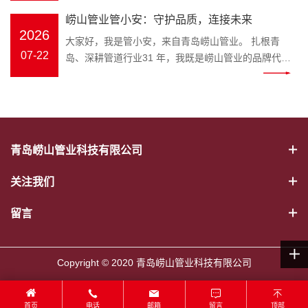
幕。会议伊始，全体员工起立问好、齐颂企业文化、
冷热水管、PE-RT 地暖管、静音排水管、市政波纹
官，匠心守护家装与工程管路 装修隐蔽工程水路隐患
打破专业壁垒，把晦涩的管材国
年工作完成情况、取得成果、存在
崂山管业管小安：守护品质，连接未来
唱响《崂山管业争霸歌》，以昂扬饱满的精神状态展
管、MPP 电力管全品类管材；“安” 是崂山管业始终坚
多，市政管网选材顾虑重重，如何选靠谱管道、避开
标、施工规范转化成通俗易懂的科
问题及下半年工作计划进行全面梳
2026
现崂山管业团队的凝聚力与向心力。 会上，总务部、
大家好，我是管小安，来自青岛崂山管业。 扎根青
守的品牌初心，寓意水管安全、居家安心、工程安
施工雷区？深耕塑胶管道领域三十余载的崂山管业，
普内容，普通人也能轻松学会挑选
理。 既客观总结成绩，又直面短板
物流中心、客服中心、财务部等各部门负责人依次上
07-22
岛、深耕管道行业31 年，我既是崂山管业的品牌代言
稳，这也是管小安诞生的核心使命。区别于管材行业
正式推出专属品牌 IP——管小安，以生动鲜活的形
优质水管。 一、管小安能为大家解
不足，明确改进措施与推进路径，
台汇报，围绕上半年工作完成情况、取得成果、存在
人，也是每一根安心管道的守护者。从原料甄选到智
冷冰冰的产品介绍，管小安打破专业壁垒，把晦涩的
象，搭建企业与客户沟通的桥梁，把安心管道理念带
决哪些管道难题 作为崂山管业打造
为下半年工作精准发力奠定坚实基
问题及下半年工作计划进行全面梳理。 既客观总结成
能生产，从出厂检测到交付服务，我始终把安全、耐
管材国标、施工规范转化成通俗易懂的科普内容，普
给千家万户。 管小安IP形象 “管” 代表管道主业，“安”
的管道科普 IP，管小安的内容覆盖
础。 随后，顾总发表重要讲话，全
绩，又直面短板不足，明确改进措施与推进路径，为
用、环保、放心刻在骨子里，用专业与匠心，守护千
通人也能轻松学会挑选优质水管。 一、管小安能为大
寓意安全、安心。管小安诞生的初心，就是为广大业
家装与工程两大场景： 家装场景：
面回顾公司上半年生产经营、管理
下半年工作精准发力奠定坚实基础。 随后，顾总发表
家万户与城市工程的 “血脉通畅”。 三十余载匠心，铸
家解决哪些管道难题 作为崂山管业打造的管道科普
主、装修师傅、工程采购方守住管路安全底线。 管道
新房水管选材、旧房水路改造、地
提升、市场服务等各项工作，深刻
重要讲话，全面回顾公司上半年生产经营、管理提
就品牌底气。崂山管业是国家级高新技术企业、专精
IP，管小安的内容覆盖家装与工程两大场景： 家装场
属于隐蔽工程，一旦出现漏水、老化、开裂，维修成
暖管道铺设、卫生间静音排水管安
分析当前行业发展形势与公司发展
青岛崂山管业科技有限公司
升、市场服务等各项工作，深刻分析当前行业发展形
特新企业，斩获中国著名品牌、山东省著名商标、青
景：新房水管选材、旧房水路改造、地暖管道铺设、
本极高。以往管材行业大多只有冰冷的产品，缺少通
装避坑； 工程场景：市政给排水管
现状，精准指出工作中存在的问题
势与公司发展现状，精准指出工作中存在的问题与短
岛市著名商标、守合同重信用企业等 38 项资质荣
卫生间静音排水管安装避坑； 工程场景：市政给排水
俗易懂的科普与贴心服务。管小安应运而生，将专业
道、电力穿线管选型、工地管路验
与短板，并围绕全年目标任务，对
关注我们
板，并围绕全年目标任务，对下半年重点工作作出系
誉，年产值超 2 亿元，产品覆盖 PVC‑U、PP‑R、
管道、电力穿线管选型、工地管路验收标准讲解； 日
管道知识转化为简单易懂的内容，讲解 PPR 冷热水
收标准讲解； 日常养护：水管防
下半年重点工作作出系统部署。顾
统部署。顾总强调，下半年是冲刺全年目标的关键阶
PE‑RT 地暖管、MPP 电力管、HDPE 市政管道等五
常养护：水管防冻、管道堵塞疏通、如何辨别劣质回
管、PE-RT 地暖管、静音排水管、HDPE 波纹管、
冻、管道堵塞疏通、如何辨别劣质
留言
总强调，下半年是冲刺全年目标的
段，全体员工要统一思想、坚定信心，强化责任担当
大类十余系列，广泛应用于建筑家装、市政工程、农
料管材等实用干货。 往后不管是业主装修选材，还是
MPP 电力管选型要点、安装规范、日常养护技巧。
回料管材等实用干货。 往后不管是
关键阶段，全体员工要统一思想、
与执行意识；要细化目标、压实责任，确保各项任务
业排灌、电力通信、暖通地暖等场景，以稳定品质赢
装修工长、工程采购筛选管材，都可以跟着崂山管业
形象设计融合崂山本土特色，标志性蓝色主色调呼应
业主装修选材，还是装修工长、工
坚定信心，强化责任担当与执行意
落地见效；要提质增效、真抓实干，以更严标准、更
得市场口碑。 我坚守的初心很简单：做放心管，筑安
管小安学习管路知识，从源头杜绝漏水爆管隐患。依
崂山管业品牌视觉，灵动的形象既能走进家装门店，
程采购筛选管材，都可以跟着崂山
Copyright © 2020 青岛崂山管业科技有限公司
识；要细化目标、压实责任，确保
实作风推动公司高质量发展。 大会最后，全体员工共
心家。我们坚持绿色环保、安全无毒原料，严苛执行
托崂山本土企业优势，管小安的科普内容贴合青岛家
直面装修业主；也可以奔赴市政工地、房地产项目现
管业管小安学习管路知识，从源头
各项任务落地见效；要提质增效、
唱《明天会更好》，在温暖奋进的旋律中，2026 年
ISO9001 质量管理体系，每一道工序层层把关，部分
装环境，针对沿海潮湿气候下水管防锈、防滋生细菌
场，服务工程客户。作为崂山管业官方品牌大使，管
杜绝漏水爆管隐患。依托崂山本土
真抓实干，以更严标准、更实作风
中工作总结大会圆满落幕。会后，全体员工合影留
产品使用寿命可达70 年，真正实现 “一次安装、长期
等要点，做针对性讲解，本地业主实用性更强。 二、
首页
电话
邮箱
留言
顶部