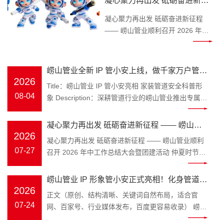
凝心聚力再出发 砥砺奋进新征
Keywords：崂山管业，管小安，家
程 —— 崂山管业顺利召开
装管道，PPR 水管 装修水路属于隐
凝心聚力再出发 砥砺奋进新征程
2026 年中工作总结大会暨团建
蔽工程，一旦水管渗漏、管材老化
—— 崂山管业顺利召开 2026 年中
开裂，砸砖维修费时费钱，无数业
工作总结大会暨团建活动 仲夏时
活动
主、装修师傅、工程采购商都在发
节，万物丰茂。为全面复盘上半年
愁如何避开管材隐患。深耕塑胶管
工作成效，明确下半年发展方向，
崂山管业全新 IP 管小安上线，做千家万户管路
道领域三十余年的青岛崂山管业，
凝聚团队奋进力量，
2026
安全守护官
Title：崂山管业 IP 管小安亮相 家装管道安全科普形
为解决大众选管难、不懂管路养护
2026 年 7 月 25 日，崂山管
08-04
象 Description：深耕管道行业的崂山管业推出专属
的痛点，正式推出品牌专属 IP 形象
业 2026 年中工作总结大会在公司
IP 管小安，专注家装水管、工程管材科普，讲解管道
管小安，以亲民科普的形式，成为
三楼会议室隆重召开，全体员工齐
选材、施工避坑知识，守护管路用水安全。
大众身边的管道安全顾问。 “管” 代
凝心聚力再出发 砥砺奋进新征程 —— 崂山管
聚一堂，总结过往、谋划未来。 上
Keywords：崂山管业，管小安，家装管道，PPR 水
2026
表崂山管业主营管道产业，深耕
午8时 30 分，年中工作总结大会正
业顺利召开 2026 年中工作总结大会暨团建活
凝心聚力再出发 砥砺奋进新征程 —— 崂山管业顺利
管 装修水路属于隐蔽工程，一旦水管渗漏、管材老化
PPR 冷热水管、PE-RT 地暖管、静
式拉开帷幕。会议伊始，全体员工
07-27
召开 2026 年中工作总结大会暨团建活动 仲夏时节，
动
开裂，砸砖维修费时费钱，无数业主、装修师傅、工
音排水管、市政波纹管、MPP 电力
起立问好、齐颂企业文化、唱响
万物丰茂。为全面复盘上半年工作成效，明确下半年
程采购商都在发愁如何避开管材隐患。深耕塑胶管道
管全品类管材；“安” 是崂山管业始
《崂山管业争霸歌》，以昂扬饱满
发展方向，凝聚团队奋进力量，2026 年 7 月 25 日，
崂山管业 IP 形象管小安正式亮相！化身管道安
领域三十余年的青岛崂山管业，为解决大众选管难、
终坚守的品牌初心，寓意水管安
的精神状态展现崂山管业团队的凝
崂山管业 2026 年中工作总结大会在公司三楼会议室
2026
不懂管路养护的痛点，正式推出品牌专属 IP 形象管
全守护官，匠心守护家装与工程管路
正文（原创、结构清晰、关键词自然布局，适合官
全、居家安心、工程安稳，这也是
聚力与向心力。 会上，总务部、物
隆重召开，全体员工齐聚一堂，总结过往、谋划未
小安，以亲民科普的形式，成为大众身边的管道安全
07-24
网、百家号、行业媒体发布，百度更容易收录） 崂山
管小安诞生的核心使命。区别于管
流中心、客服中心、财务部等各部
来。 上午8时 30 分，年中工作总结大会正式拉开帷
顾问。 “管” 代表崂山管业主营管道产业，深耕 PPR
管业 IP 形象管小安正式亮相！化身管道安全守护
材行业冷冰冰的产品介绍，管小安
门负责人依次上台汇报，围绕上半