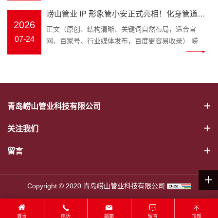
程采购商都在发愁如何避开管材隐患。深耕塑胶管道
发展方向，凝聚团队奋进力量，2026 年 7 月 25 日，
PPR 冷热水管、PE-RT 地暖管、静
崂山管业 IP 形象管小安正式亮相！化身管道安
领域三十余年的青岛崂山管业，为解决大众选管难、
崂山管业 2026 年中工作总结大会在公司三楼会议室
音排水管、市政波纹管、MPP 电力
2026
不懂管路养护的痛点，正式推出品牌专属 IP 形象管
全守护官，匠心守护家装与工程管路
正文（原创、结构清晰、关键词自然布局，适合官
隆重召开，全体员工齐聚一堂，总结过往、谋划未
管全品类管材；“安” 是崂山管业始
小安，以亲民科普的形式，成为大众身边的管道安全
07-24
网、百家号、行业媒体发布，百度更容易收录） 崂山
来。 上午8时 30 分，年中工作总结大会正式拉开帷
终坚守的品牌初心，寓意水管安
顾问。 “管” 代表崂山管业主营管道产业，深耕 PPR
管业 IP 形象管小安正式亮相！化身管道安全守护
幕。会议伊始，全体员工起立问好、齐颂企业文化、
全、居家安心、工程安稳，这也是
冷热水管、PE-RT 地暖管、静音排水管、市政波纹
官，匠心守护家装与工程管路 装修隐蔽工程水路隐患
唱响《崂山管业争霸歌》，以昂扬饱满的精神状态展
管小安诞生的核心使命。区别于管
管、MPP 电力管全品类管材；“安” 是崂山管业始终坚
多，市政管网选材顾虑重重，如何选靠谱管道、避开
现崂山管业团队的凝聚力与向心力。 会上，总务部、
材行业冷冰冰的产品介绍，管小安
守的品牌初心，寓意水管安全、居家安心、工程安
施工雷区？深耕塑胶管道领域三十余载的崂山管业，
物流中心、客服中心、财务部等各部门负责人依次上
打破专业壁垒，把晦涩的管材国
稳，这也是管小安诞生的核心使命。区别于管材行业
正式推出专属品牌 IP——管小安，以生动鲜活的形
台汇报，围绕上半年工作完成情况、取得成果、存在
标、施工规范转化成通俗易懂的科
青岛崂山管业科技有限公司
冷冰冰的产品介绍，管小安打破专业壁垒，把晦涩的
象，搭建企业与客户沟通的桥梁，把安心管道理念带
问题及下半年工作计划进行全面梳理。 既客观总结成
普内容，普通人也能轻松学会挑选
管材国标、施工规范转化成通俗易懂的科普内容，普
给千家万户。 管小安IP形象 “管” 代表管道主业，“安”
绩，又直面短板不足，明确改进措施与推进路径，为
优质水管。 一、管小安能为大家解
关注我们
通人也能轻松学会挑选优质水管。 一、管小安能为大
寓意安全、安心。管小安诞生的初心，就是为广大业
下半年工作精准发力奠定坚实基础。 随后，顾总发表
决哪些管道难题 作为崂山管业打造
家解决哪些管道难题 作为崂山管业打造的管道科普
主、装修师傅、工程采购方守住管路安全底线。 管道
重要讲话，全面回顾公司上半年生产经营、管理提
留言
的管道科普 IP，管小安的内容覆盖
IP，管小安的内容覆盖家装与工程两大场景： 家装场
属于隐蔽工程，一旦出现漏水、老化、开裂，维修成
升、市场服务等各项工作，深刻分析当前行业发展形
家装与工程两大场景： 家装场景：
景：新房水管选材、旧房水路改造、地暖管道铺设、
本极高。以往管材行业大多只有冰冷的产品，缺少通
势与公司发展现状，精准指出工作中存在的问题与短
新房水管选材、旧房水路改造、地
卫生间静音排水管安装避坑； 工程场景：市政给排水
俗易懂的科普与贴心服务。管小安应运而生，将专业
板，并围绕全年目标任务，对下半年重点工作作出系
Copyright © 2020 青岛崂山管业科技有限公司
暖管道铺设、卫生间静音排水管安
管道、电力穿线管选型、工地管路验收标准讲解； 日
管道知识转化为简单易懂的内容，讲解 PPR 冷热水
统部署。顾总强调，下半年是冲刺全年目标的关键阶
装避坑； 工程场景：市政给排水管
常养护：水管防冻、管道堵塞疏通、如何辨别劣质回
管、PE-RT 地暖管、静音排水管、HDPE 波纹管、
段，全体员工要统一思想、坚定信心，强化责任担当
道、电力穿线管选型、工地管路验
料管材等实用干货。 往后不管是业主装修选材，还是
MPP 电力管选型要点、安装规范、日常养护技巧。
首页
电话
邮箱
留言
顶部