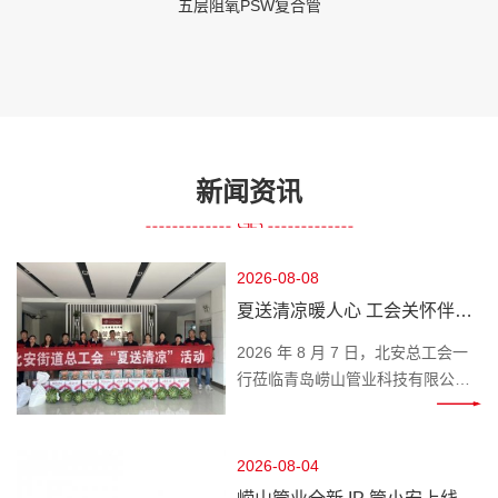
五层阻氧PSW复合管
新闻资讯
2026-08-08
夏送清凉暖人心 工会关怀伴前
行 —— 北安总工会莅临崂山管
2026 年 8 月 7 日，北安总工会一
业开展高温慰问
行莅临青岛崂山管业科技有限公
司，开展 “夏送清凉” 慰问活动，为
奋战在高温一线的职工送来工会组
织的贴心关怀与清凉问候。 时值盛
2026-08-04
夏高温时节，一线职工坚守岗位、