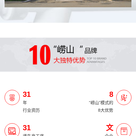
31
8
年
“崂山”模式的
行业资历
8大优势
31
文