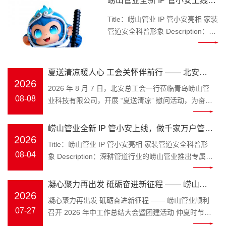
崂山管业全新 IP 管小安上线，
履职尽责。慰问现场，北安总工会
做千家万户管路安全守护官
为公司送来西瓜、矿泉水、饮料、
Title：崂山管业 IP 管小安亮相 家装
绿豆、白糖等防暑降温物资，切实
管道安全科普形象 Description：深
为高温作业职工消暑解暑、缓解辛
耕管道行业的崂山管业推出专属 IP
劳。公司统一接收慰问物资，后续
管小安，专注家装水管、工程管材
将及时发放至每一位一线在岗职工
科普，讲解管道选材、施工避坑知
夏送清凉暖人心 工会关怀伴前行 —— 北安总
手中，把工会的温暖送到职工心坎
识，守护管路用水安全。
2026
工会莅临崂山管业开展高温慰问
2026 年 8 月 7 日，北安总工会一行莅临青岛崂山管
上。一份份防暑物资，承载着工会
Keywords：崂山管业，管小安，家
08-08
业科技有限公司，开展 “夏送清凉” 慰问活动，为奋战
对基层劳动者的真切关心与深情牵
装管道，PPR 水管 装修水路属于隐
在高温一线的职工送来工会组织的贴心关怀与清凉问
挂，让职工在酷暑中感受到阵阵清
蔽工程，一旦水管渗漏、管材老化
候。 时值盛夏高温时节，一线职工坚守岗位、履职尽
凉与浓浓温情。
崂山管业全新 IP 管小安上线，做千家万户管路
开裂，砸砖维修费时费钱，无数业
责。慰问现场，北安总工会为公司送来西瓜、矿泉
2026
主、装修师傅、工程采购商都在发
安全守护官
Title：崂山管业 IP 管小安亮相 家装管道安全科普形
水、饮料、绿豆、白糖等防暑降温物资，切实为高温
愁如何避开管材隐患。深耕塑胶管
08-04
象 Description：深耕管道行业的崂山管业推出专属
作业职工消暑解暑、缓解辛劳。公司统一接收慰问物
道领域三十余年的青岛崂山管业，
IP 管小安，专注家装水管、工程管材科普，讲解管道
资，后续将及时发放至每一位一线在岗职工手中，把
为解决大众选管难、不懂管路养护
选材、施工避坑知识，守护管路用水安全。
凝心聚力再出发 砥砺奋进新征程 —— 崂山管
工会的温暖送到职工心坎上。一份份防暑物资，承载
的痛点，正式推出品牌专属 IP 形象
Keywords：崂山管业，管小安，家装管道，PPR 水
2026
着工会对基层劳动者的真切关心与深情牵挂，让职工
业顺利召开 2026 年中工作总结大会暨团建活
凝心聚力再出发 砥砺奋进新征程 —— 崂山管业顺利
管小安，以亲民科普的形式，成为
管 装修水路属于隐蔽工程，一旦水管渗漏、管材老化
在酷暑中感受到阵阵清凉与浓浓温情。
07-27
召开 2026 年中工作总结大会暨团建活动 仲夏时节，
大众身边的管道安全顾问。 “管” 代
动
开裂，砸砖维修费时费钱，无数业主、装修师傅、工
万物丰茂。为全面复盘上半年工作成效，明确下半年
表崂山管业主营管道产业，深耕