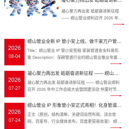
凝心聚力再出发 砥砺奋进新征
Keywords：崂山管业，管小安，家
程 —— 崂山管业顺利召开
装管道，PPR 水管 装修水路属于隐
凝心聚力再出发 砥砺奋进新征程
2026 年中工作总结大会暨团建
蔽工程，一旦水管渗漏、管材老化
—— 崂山管业顺利召开 2026 年中
开裂，砸砖维修费时费钱，无数业
工作总结大会暨团建活动 仲夏时
活动
主、装修师傅、工程采购商都在发
节，万物丰茂。为全面复盘上半年
愁如何避开管材隐患。深耕塑胶管
工作成效，明确下半年发展方向，
崂山管业全新 IP 管小安上线，做千家万户管路
道领域三十余年的青岛崂山管业，
凝聚团队奋进力量，
2026
安全守护官
Title：崂山管业 IP 管小安亮相 家装管道安全科普形
为解决大众选管难、不懂管路养护
2026 年 7 月 25 日，崂山管
08-04
象 Description：深耕管道行业的崂山管业推出专属
的痛点，正式推出品牌专属 IP 形象
业 2026 年中工作总结大会在公司
IP 管小安，专注家装水管、工程管材科普，讲解管道
管小安，以亲民科普的形式，成为
三楼会议室隆重召开，全体员工齐
选材、施工避坑知识，守护管路用水安全。
大众身边的管道安全顾问。 “管” 代
凝心聚力再出发 砥砺奋进新征程 —— 崂山管
聚一堂，总结过往、谋划未来。 上
Keywords：崂山管业，管小安，家装管道，PPR 水
2026
表崂山管业主营管道产业，深耕
午8时 30 分，年中工作总结大会正
业顺利召开 2026 年中工作总结大会暨团建活
凝心聚力再出发 砥砺奋进新征程 —— 崂山管业顺利
管 装修水路属于隐蔽工程，一旦水管渗漏、管材老化
PPR 冷热水管、PE-RT 地暖管、静
式拉开帷幕。会议伊始，全体员工
07-27
召开 2026 年中工作总结大会暨团建活动 仲夏时节，
动
开裂，砸砖维修费时费钱，无数业主、装修师傅、工
音排水管、市政波纹管、MPP 电力
起立问好、齐颂企业文化、唱响
万物丰茂。为全面复盘上半年工作成效，明确下半年
程采购商都在发愁如何避开管材隐患。深耕塑胶管道
管全品类管材；“安” 是崂山管业始
《崂山管业争霸歌》，以昂扬饱满
发展方向，凝聚团队奋进力量，2026 年 7 月 25 日，
崂山管业 IP 形象管小安正式亮相！化身管道安
领域三十余年的青岛崂山管业，为解决大众选管难、
终坚守的品牌初心，寓意水管安
的精神状态展现崂山管业团队的凝
崂山管业 2026 年中工作总结大会在公司三楼会议室
2026
不懂管路养护的痛点，正式推出品牌专属 IP 形象管
全守护官，匠心守护家装与工程管路
正文（原创、结构清晰、关键词自然布局，适合官
全、居家安心、工程安稳，这也是
聚力与向心力。 会上，总务部、物
隆重召开，全体员工齐聚一堂，总结过往、谋划未
小安，以亲民科普的形式，成为大众身边的管道安全
07-24
网、百家号、行业媒体发布，百度更容易收录） 崂山
管小安诞生的核心使命。区别于管
流中心、客服中心、财务部等各部
来。 上午8时 30 分，年中工作总结大会正式拉开帷
顾问。 “管” 代表崂山管业主营管道产业，深耕 PPR
管业 IP 形象管小安正式亮相！化身管道安全守护
材行业冷冰冰的产品介绍，管小安
门负责人依次上台汇报，围绕上半