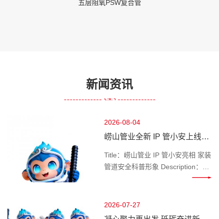
五层阻氧PSW复合管
新闻资讯
2026-08-04
崂山管业全新 IP 管小安上线，
做千家万户管路安全守护官
Title：崂山管业 IP 管小安亮相 家装
管道安全科普形象 Description：深
耕管道行业的崂山管业推出专属 IP
管小安，专注家装水管、工程管材
科普，讲解管道选材、施工避坑知
2026-07-27
识，守护管路用水安全。