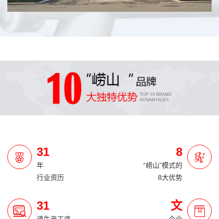
31
8
年
“崂山”模式的
行业资历
8大优势
31
文