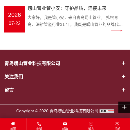
幕。会议伊始，全体员工起立问好、齐颂企业文化、
冷热水管、PE-RT 地暖管、静音排水管、市政波纹
官，匠心守护家装与工程管路 装修隐蔽工程水路隐患
打破专业壁垒，把晦涩的管材国
年工作完成情况、取得成果、存在
崂山管业管小安：守护品质，连接未来
唱响《崂山管业争霸歌》，以昂扬饱满的精神状态展
管、MPP 电力管全品类管材；“安” 是崂山管业始终坚
多，市政管网选材顾虑重重，如何选靠谱管道、避开
标、施工规范转化成通俗易懂的科
问题及下半年工作计划进行全面梳
2026
现崂山管业团队的凝聚力与向心力。 会上，总务部、
大家好，我是管小安，来自青岛崂山管业。 扎根青
守的品牌初心，寓意水管安全、居家安心、工程安
施工雷区？深耕塑胶管道领域三十余载的崂山管业，
普内容，普通人也能轻松学会挑选
理。 既客观总结成绩，又直面短板
物流中心、客服中心、财务部等各部门负责人依次上
07-22
岛、深耕管道行业31 年，我既是崂山管业的品牌代言
稳，这也是管小安诞生的核心使命。区别于管材行业
正式推出专属品牌 IP——管小安，以生动鲜活的形
优质水管。 一、管小安能为大家解
不足，明确改进措施与推进路径，
台汇报，围绕上半年工作完成情况、取得成果、存在
人，也是每一根安心管道的守护者。从原料甄选到智
冷冰冰的产品介绍，管小安打破专业壁垒，把晦涩的
象，搭建企业与客户沟通的桥梁，把安心管道理念带
决哪些管道难题 作为崂山管业打造
为下半年工作精准发力奠定坚实基
问题及下半年工作计划进行全面梳理。 既客观总结成
能生产，从出厂检测到交付服务，我始终把安全、耐
管材国标、施工规范转化成通俗易懂的科普内容，普
给千家万户。 管小安IP形象 “管” 代表管道主业，“安”
的管道科普 IP，管小安的内容覆盖
础。 随后，顾总发表重要讲话，全
绩，又直面短板不足，明确改进措施与推进路径，为
用、环保、放心刻在骨子里，用专业与匠心，守护千
通人也能轻松学会挑选优质水管。 一、管小安能为大
寓意安全、安心。管小安诞生的初心，就是为广大业
家装与工程两大场景： 家装场景：
面回顾公司上半年生产经营、管理
下半年工作精准发力奠定坚实基础。 随后，顾总发表
家万户与城市工程的 “血脉通畅”。 三十余载匠心，铸
家解决哪些管道难题 作为崂山管业打造的管道科普
主、装修师傅、工程采购方守住管路安全底线。 管道
新房水管选材、旧房水路改造、地
提升、市场服务等各项工作，深刻
重要讲话，全面回顾公司上半年生产经营、管理提
就品牌底气。崂山管业是国家级高新技术企业、专精
IP，管小安的内容覆盖家装与工程两大场景： 家装场
属于隐蔽工程，一旦出现漏水、老化、开裂，维修成
暖管道铺设、卫生间静音排水管安
分析当前行业发展形势与公司发展
青岛崂山管业科技有限公司
升、市场服务等各项工作，深刻分析当前行业发展形
特新企业，斩获中国著名品牌、山东省著名商标、青
景：新房水管选材、旧房水路改造、地暖管道铺设、
本极高。以往管材行业大多只有冰冷的产品，缺少通
装避坑； 工程场景：市政给排水管
现状，精准指出工作中存在的问题
势与公司发展现状，精准指出工作中存在的问题与短
岛市著名商标、守合同重信用企业等 38 项资质荣
卫生间静音排水管安装避坑； 工程场景：市政给排水
俗易懂的科普与贴心服务。管小安应运而生，将专业
道、电力穿线管选型、工地管路验
与短板，并围绕全年目标任务，对
关注我们
板，并围绕全年目标任务，对下半年重点工作作出系
誉，年产值超 2 亿元，产品覆盖 PVC‑U、PP‑R、
管道、电力穿线管选型、工地管路验收标准讲解； 日
管道知识转化为简单易懂的内容，讲解 PPR 冷热水
收标准讲解； 日常养护：水管防
下半年重点工作作出系统部署。顾
统部署。顾总强调，下半年是冲刺全年目标的关键阶
PE‑RT 地暖管、MPP 电力管、HDPE 市政管道等五
常养护：水管防冻、管道堵塞疏通、如何辨别劣质回
管、PE-RT 地暖管、静音排水管、HDPE 波纹管、
冻、管道堵塞疏通、如何辨别劣质
留言
总强调，下半年是冲刺全年目标的
段，全体员工要统一思想、坚定信心，强化责任担当
大类十余系列，广泛应用于建筑家装、市政工程、农
料管材等实用干货。 往后不管是业主装修选材，还是
MPP 电力管选型要点、安装规范、日常养护技巧。
回料管材等实用干货。 往后不管是
关键阶段，全体员工要统一思想、
与执行意识；要细化目标、压实责任，确保各项任务
业排灌、电力通信、暖通地暖等场景，以稳定品质赢
装修工长、工程采购筛选管材，都可以跟着崂山管业
形象设计融合崂山本土特色，标志性蓝色主色调呼应
业主装修选材，还是装修工长、工
坚定信心，强化责任担当与执行意
落地见效；要提质增效、真抓实干，以更严标准、更
得市场口碑。 我坚守的初心很简单：做放心管，筑安
管小安学习管路知识，从源头杜绝漏水爆管隐患。依
崂山管业品牌视觉，灵动的形象既能走进家装门店，
程采购筛选管材，都可以跟着崂山
Copyright © 2020 青岛崂山管业科技有限公司
识；要细化目标、压实责任，确保
实作风推动公司高质量发展。 大会最后，全体员工共
心家。我们坚持绿色环保、安全无毒原料，严苛执行
托崂山本土企业优势，管小安的科普内容贴合青岛家
直面装修业主；也可以奔赴市政工地、房地产项目现
管业管小安学习管路知识，从源头
各项任务落地见效；要提质增效、
唱《明天会更好》，在温暖奋进的旋律中，2026 年
ISO9001 质量管理体系，每一道工序层层把关，部分
装环境，针对沿海潮湿气候下水管防锈、防滋生细菌
场，服务工程客户。作为崂山管业官方品牌大使，管
杜绝漏水爆管隐患。依托崂山本土
真抓实干，以更严标准、更实作风
中工作总结大会圆满落幕。会后，全体员工合影留
产品使用寿命可达70 年，真正实现 “一次安装、长期
等要点，做针对性讲解，本地业主实用性更强。 二、
首页
电话
邮箱
留言
顶部