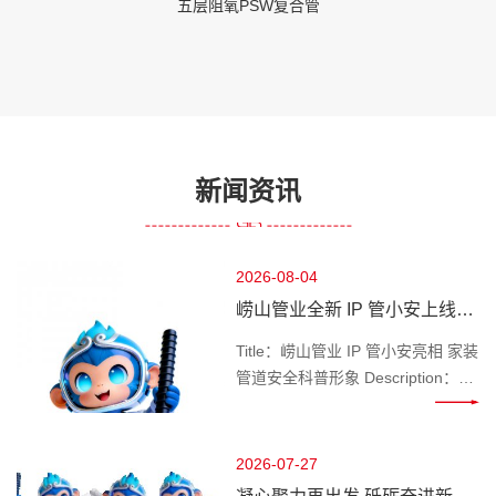
五层阻氧PSW复合管
新闻资讯
2026-08-04
崂山管业全新 IP 管小安上线，
做千家万户管路安全守护官
Title：崂山管业 IP 管小安亮相 家装
管道安全科普形象 Description：深
耕管道行业的崂山管业推出专属 IP
管小安，专注家装水管、工程管材
科普，讲解管道选材、施工避坑知
2026-07-27
识，守护管路用水安全。