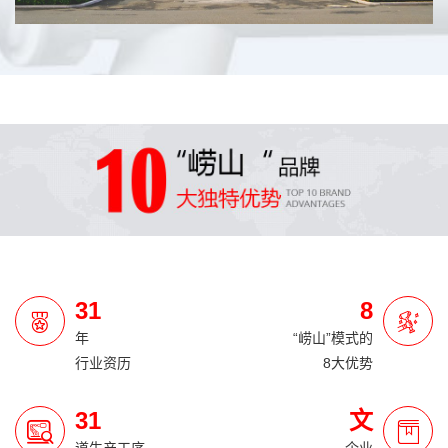
31
8
年
“崂山”模式的
行业资历
8大优势
31
文