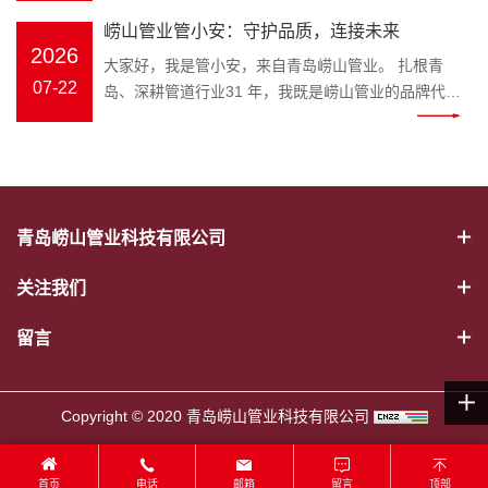
幕。会议伊始，全体员工起立问好、齐颂企业文化、
冷热水管、PE-RT 地暖管、静音排水管、市政波纹
官，匠心守护家装与工程管路 装修隐蔽工程水路隐患
打破专业壁垒，把晦涩的管材国
年工作完成情况、取得成果、存在
崂山管业管小安：守护品质，连接未来
唱响《崂山管业争霸歌》，以昂扬饱满的精神状态展
管、MPP 电力管全品类管材；“安” 是崂山管业始终坚
多，市政管网选材顾虑重重，如何选靠谱管道、避开
标、施工规范转化成通俗易懂的科
问题及下半年工作计划进行全面梳
2026
现崂山管业团队的凝聚力与向心力。 会上，总务部、
大家好，我是管小安，来自青岛崂山管业。 扎根青
守的品牌初心，寓意水管安全、居家安心、工程安
施工雷区？深耕塑胶管道领域三十余载的崂山管业，
普内容，普通人也能轻松学会挑选
理。 既客观总结成绩，又直面短板
物流中心、客服中心、财务部等各部门负责人依次上
07-22
岛、深耕管道行业31 年，我既是崂山管业的品牌代言
稳，这也是管小安诞生的核心使命。区别于管材行业
正式推出专属品牌 IP——管小安，以生动鲜活的形
优质水管。 一、管小安能为大家解
不足，明确改进措施与推进路径，
台汇报，围绕上半年工作完成情况、取得成果、存在
人，也是每一根安心管道的守护者。从原料甄选到智
冷冰冰的产品介绍，管小安打破专业壁垒，把晦涩的
象，搭建企业与客户沟通的桥梁，把安心管道理念带
决哪些管道难题 作为崂山管业打造
为下半年工作精准发力奠定坚实基
问题及下半年工作计划进行全面梳理。 既客观总结成
能生产，从出厂检测到交付服务，我始终把安全、耐
管材国标、施工规范转化成通俗易懂的科普内容，普
给千家万户。 管小安IP形象 “管” 代表管道主业，“安”
的管道科普 IP，管小安的内容覆盖
础。 随后，顾总发表重要讲话，全
绩，又直面短板不足，明确改进措施与推进路径，为
用、环保、放心刻在骨子里，用专业与匠心，守护千
通人也能轻松学会挑选优质水管。 一、管小安能为大
寓意安全、安心。管小安诞生的初心，就是为广大业
家装与工程两大场景： 家装场景：
面回顾公司上半年生产经营、管理
下半年工作精准发力奠定坚实基础。 随后，顾总发表
家万户与城市工程的 “血脉通畅”。 三十余载匠心，铸
家解决哪些管道难题 作为崂山管业打造的管道科普
主、装修师傅、工程采购方守住管路安全底线。 管道
新房水管选材、旧房水路改造、地
提升、市场服务等各项工作，深刻
重要讲话，全面回顾公司上半年生产经营、管理提
就品牌底气。崂山管业是国家级高新技术企业、专精
IP，管小安的内容覆盖家装与工程两大场景： 家装场
属于隐蔽工程，一旦出现漏水、老化、开裂，维修成
暖管道铺设、卫生间静音排水管安
分析当前行业发展形势与公司发展
青岛崂山管业科技有限公司
升、市场服务等各项工作，深刻分析当前行业发展形
特新企业，斩获中国著名品牌、山东省著名商标、青
景：新房水管选材、旧房水路改造、地暖管道铺设、
本极高。以往管材行业大多只有冰冷的产品，缺少通
装避坑； 工程场景：市政给排水管
现状，精准指出工作中存在的问题
势与公司发展现状，精准指出工作中存在的问题与短
岛市著名商标、守合同重信用企业等 38 项资质荣
卫生间静音排水管安装避坑； 工程场景：市政给排水
俗易懂的科普与贴心服务。管小安应运而生，将专业
道、电力穿线管选型、工地管路验
与短板，并围绕全年目标任务，对
关注我们
板，并围绕全年目标任务，对下半年重点工作作出系
誉，年产值超 2 亿元，产品覆盖 PVC‑U、PP‑R、
管道、电力穿线管选型、工地管路验收标准讲解； 日
管道知识转化为简单易懂的内容，讲解 PPR 冷热水
收标准讲解； 日常养护：水管防
下半年重点工作作出系统部署。顾
统部署。顾总强调，下半年是冲刺全年目标的关键阶
PE‑RT 地暖管、MPP 电力管、HDPE 市政管道等五
常养护：水管防冻、管道堵塞疏通、如何辨别劣质回
管、PE-RT 地暖管、静音排水管、HDPE 波纹管、
冻、管道堵塞疏通、如何辨别劣质
留言
总强调，下半年是冲刺全年目标的
段，全体员工要统一思想、坚定信心，强化责任担当
大类十余系列，广泛应用于建筑家装、市政工程、农
料管材等实用干货。 往后不管是业主装修选材，还是
MPP 电力管选型要点、安装规范、日常养护技巧。
回料管材等实用干货。 往后不管是
关键阶段，全体员工要统一思想、
与执行意识；要细化目标、压实责任，确保各项任务
业排灌、电力通信、暖通地暖等场景，以稳定品质赢
装修工长、工程采购筛选管材，都可以跟着崂山管业
形象设计融合崂山本土特色，标志性蓝色主色调呼应
业主装修选材，还是装修工长、工
坚定信心，强化责任担当与执行意
落地见效；要提质增效、真抓实干，以更严标准、更
得市场口碑。 我坚守的初心很简单：做放心管，筑安
管小安学习管路知识，从源头杜绝漏水爆管隐患。依
崂山管业品牌视觉，灵动的形象既能走进家装门店，
程采购筛选管材，都可以跟着崂山
Copyright © 2020 青岛崂山管业科技有限公司
识；要细化目标、压实责任，确保
实作风推动公司高质量发展。 大会最后，全体员工共
心家。我们坚持绿色环保、安全无毒原料，严苛执行
托崂山本土企业优势，管小安的科普内容贴合青岛家
直面装修业主；也可以奔赴市政工地、房地产项目现
管业管小安学习管路知识，从源头
各项任务落地见效；要提质增效、
唱《明天会更好》，在温暖奋进的旋律中，2026 年
ISO9001 质量管理体系，每一道工序层层把关，部分
装环境，针对沿海潮湿气候下水管防锈、防滋生细菌
场，服务工程客户。作为崂山管业官方品牌大使，管
杜绝漏水爆管隐患。依托崂山本土
真抓实干，以更严标准、更实作风
中工作总结大会圆满落幕。会后，全体员工合影留
产品使用寿命可达70 年，真正实现 “一次安装、长期
等要点，做针对性讲解，本地业主实用性更强。 二、
首页
电话
邮箱
留言
顶部