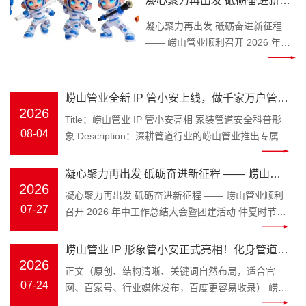
凝心聚力再出发 砥砺奋进新征
Keywords：崂山管业，管小安，家
程 —— 崂山管业顺利召开
装管道，PPR 水管 装修水路属于隐
凝心聚力再出发 砥砺奋进新征程
2026 年中工作总结大会暨团建
蔽工程，一旦水管渗漏、管材老化
—— 崂山管业顺利召开 2026 年中
开裂，砸砖维修费时费钱，无数业
工作总结大会暨团建活动 仲夏时
活动
主、装修师傅、工程采购商都在发
节，万物丰茂。为全面复盘上半年
愁如何避开管材隐患。深耕塑胶管
工作成效，明确下半年发展方向，
崂山管业全新 IP 管小安上线，做千家万户管路
道领域三十余年的青岛崂山管业，
凝聚团队奋进力量，
2026
安全守护官
Title：崂山管业 IP 管小安亮相 家装管道安全科普形
为解决大众选管难、不懂管路养护
2026 年 7 月 25 日，崂山管
08-04
象 Description：深耕管道行业的崂山管业推出专属
的痛点，正式推出品牌专属 IP 形象
业 2026 年中工作总结大会在公司
IP 管小安，专注家装水管、工程管材科普，讲解管道
管小安，以亲民科普的形式，成为
三楼会议室隆重召开，全体员工齐
选材、施工避坑知识，守护管路用水安全。
大众身边的管道安全顾问。 “管” 代
凝心聚力再出发 砥砺奋进新征程 —— 崂山管
聚一堂，总结过往、谋划未来。 上
Keywords：崂山管业，管小安，家装管道，PPR 水
2026
表崂山管业主营管道产业，深耕
午8时 30 分，年中工作总结大会正
业顺利召开 2026 年中工作总结大会暨团建活
凝心聚力再出发 砥砺奋进新征程 —— 崂山管业顺利
管 装修水路属于隐蔽工程，一旦水管渗漏、管材老化
PPR 冷热水管、PE-RT 地暖管、静
式拉开帷幕。会议伊始，全体员工
07-27
召开 2026 年中工作总结大会暨团建活动 仲夏时节，
动
开裂，砸砖维修费时费钱，无数业主、装修师傅、工
音排水管、市政波纹管、MPP 电力
起立问好、齐颂企业文化、唱响
万物丰茂。为全面复盘上半年工作成效，明确下半年
程采购商都在发愁如何避开管材隐患。深耕塑胶管道
管全品类管材；“安” 是崂山管业始
《崂山管业争霸歌》，以昂扬饱满
发展方向，凝聚团队奋进力量，2026 年 7 月 25 日，
崂山管业 IP 形象管小安正式亮相！化身管道安
领域三十余年的青岛崂山管业，为解决大众选管难、
终坚守的品牌初心，寓意水管安
的精神状态展现崂山管业团队的凝
崂山管业 2026 年中工作总结大会在公司三楼会议室
2026
不懂管路养护的痛点，正式推出品牌专属 IP 形象管
全守护官，匠心守护家装与工程管路
正文（原创、结构清晰、关键词自然布局，适合官
全、居家安心、工程安稳，这也是
聚力与向心力。 会上，总务部、物
隆重召开，全体员工齐聚一堂，总结过往、谋划未
小安，以亲民科普的形式，成为大众身边的管道安全
07-24
网、百家号、行业媒体发布，百度更容易收录） 崂山
管小安诞生的核心使命。区别于管
流中心、客服中心、财务部等各部
来。 上午8时 30 分，年中工作总结大会正式拉开帷
顾问。 “管” 代表崂山管业主营管道产业，深耕 PPR
管业 IP 形象管小安正式亮相！化身管道安全守护
材行业冷冰冰的产品介绍，管小安
门负责人依次上台汇报，围绕上半