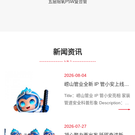
五层阻氧PSW复合管
新闻资讯
2026-08-04
崂山管业全新 IP 管小安上线，
做千家万户管路安全守护官
Title：崂山管业 IP 管小安亮相 家装
管道安全科普形象 Description：深
耕管道行业的崂山管业推出专属 IP
管小安，专注家装水管、工程管材
科普，讲解管道选材、施工避坑知
2026-07-27
识，守护管路用水安全。