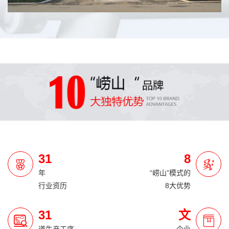
31
8
年
“崂山”模式的
行业资历
8大优势
31
文