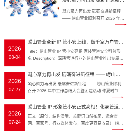
凝心聚力再出发 砥砺奋进新征
Keywords：崂山管业，管小安，家
程 —— 崂山管业顺利召开
装管道，PPR 水管 装修水路属于隐
凝心聚力再出发 砥砺奋进新征程
2026 年中工作总结大会暨团建
蔽工程，一旦水管渗漏、管材老化
—— 崂山管业顺利召开 2026 年中
开裂，砸砖维修费时费钱，无数业
工作总结大会暨团建活动 仲夏时
活动
主、装修师傅、工程采购商都在发
节，万物丰茂。为全面复盘上半年
愁如何避开管材隐患。深耕塑胶管
工作成效，明确下半年发展方向，
崂山管业全新 IP 管小安上线，做千家万户管路
道领域三十余年的青岛崂山管业，
凝聚团队奋进力量，
2026
安全守护官
Title：崂山管业 IP 管小安亮相 家装管道安全科普形
为解决大众选管难、不懂管路养护
2026 年 7 月 25 日，崂山管
08-04
象 Description：深耕管道行业的崂山管业推出专属
的痛点，正式推出品牌专属 IP 形象
业 2026 年中工作总结大会在公司
IP 管小安，专注家装水管、工程管材科普，讲解管道
管小安，以亲民科普的形式，成为
三楼会议室隆重召开，全体员工齐
选材、施工避坑知识，守护管路用水安全。
大众身边的管道安全顾问。 “管” 代
凝心聚力再出发 砥砺奋进新征程 —— 崂山管
聚一堂，总结过往、谋划未来。 上
Keywords：崂山管业，管小安，家装管道，PPR 水
2026
表崂山管业主营管道产业，深耕
午8时 30 分，年中工作总结大会正
业顺利召开 2026 年中工作总结大会暨团建活
凝心聚力再出发 砥砺奋进新征程 —— 崂山管业顺利
管 装修水路属于隐蔽工程，一旦水管渗漏、管材老化
PPR 冷热水管、PE-RT 地暖管、静
式拉开帷幕。会议伊始，全体员工
07-27
召开 2026 年中工作总结大会暨团建活动 仲夏时节，
动
开裂，砸砖维修费时费钱，无数业主、装修师傅、工
音排水管、市政波纹管、MPP 电力
起立问好、齐颂企业文化、唱响
万物丰茂。为全面复盘上半年工作成效，明确下半年
程采购商都在发愁如何避开管材隐患。深耕塑胶管道
管全品类管材；“安” 是崂山管业始
《崂山管业争霸歌》，以昂扬饱满
发展方向，凝聚团队奋进力量，2026 年 7 月 25 日，
崂山管业 IP 形象管小安正式亮相！化身管道安
领域三十余年的青岛崂山管业，为解决大众选管难、
终坚守的品牌初心，寓意水管安
的精神状态展现崂山管业团队的凝
崂山管业 2026 年中工作总结大会在公司三楼会议室
2026
不懂管路养护的痛点，正式推出品牌专属 IP 形象管
全守护官，匠心守护家装与工程管路
正文（原创、结构清晰、关键词自然布局，适合官
全、居家安心、工程安稳，这也是
聚力与向心力。 会上，总务部、物
隆重召开，全体员工齐聚一堂，总结过往、谋划未
小安，以亲民科普的形式，成为大众身边的管道安全
07-24
网、百家号、行业媒体发布，百度更容易收录） 崂山
管小安诞生的核心使命。区别于管
流中心、客服中心、财务部等各部
来。 上午8时 30 分，年中工作总结大会正式拉开帷
顾问。 “管” 代表崂山管业主营管道产业，深耕 PPR
管业 IP 形象管小安正式亮相！化身管道安全守护
材行业冷冰冰的产品介绍，管小安
门负责人依次上台汇报，围绕上半