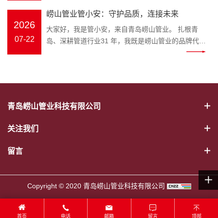
幕。会议伊始，全体员工起立问好、齐颂企业文化、
冷热水管、PE-RT 地暖管、静音排水管、市政波纹
官，匠心守护家装与工程管路 装修隐蔽工程水路隐患
打破专业壁垒，把晦涩的管材国
年工作完成情况、取得成果、存在
崂山管业管小安：守护品质，连接未来
唱响《崂山管业争霸歌》，以昂扬饱满的精神状态展
管、MPP 电力管全品类管材；“安” 是崂山管业始终坚
多，市政管网选材顾虑重重，如何选靠谱管道、避开
标、施工规范转化成通俗易懂的科
问题及下半年工作计划进行全面梳
2026
现崂山管业团队的凝聚力与向心力。 会上，总务部、
大家好，我是管小安，来自青岛崂山管业。 扎根青
守的品牌初心，寓意水管安全、居家安心、工程安
施工雷区？深耕塑胶管道领域三十余载的崂山管业，
普内容，普通人也能轻松学会挑选
理。 既客观总结成绩，又直面短板
物流中心、客服中心、财务部等各部门负责人依次上
07-22
岛、深耕管道行业31 年，我既是崂山管业的品牌代言
稳，这也是管小安诞生的核心使命。区别于管材行业
正式推出专属品牌 IP——管小安，以生动鲜活的形
优质水管。 一、管小安能为大家解
不足，明确改进措施与推进路径，
台汇报，围绕上半年工作完成情况、取得成果、存在
人，也是每一根安心管道的守护者。从原料甄选到智
冷冰冰的产品介绍，管小安打破专业壁垒，把晦涩的
象，搭建企业与客户沟通的桥梁，把安心管道理念带
决哪些管道难题 作为崂山管业打造
为下半年工作精准发力奠定坚实基
问题及下半年工作计划进行全面梳理。 既客观总结成
能生产，从出厂检测到交付服务，我始终把安全、耐
管材国标、施工规范转化成通俗易懂的科普内容，普
给千家万户。 管小安IP形象 “管” 代表管道主业，“安”
的管道科普 IP，管小安的内容覆盖
础。 随后，顾总发表重要讲话，全
绩，又直面短板不足，明确改进措施与推进路径，为
用、环保、放心刻在骨子里，用专业与匠心，守护千
通人也能轻松学会挑选优质水管。 一、管小安能为大
寓意安全、安心。管小安诞生的初心，就是为广大业
家装与工程两大场景： 家装场景：
面回顾公司上半年生产经营、管理
下半年工作精准发力奠定坚实基础。 随后，顾总发表
家万户与城市工程的 “血脉通畅”。 三十余载匠心，铸
家解决哪些管道难题 作为崂山管业打造的管道科普
主、装修师傅、工程采购方守住管路安全底线。 管道
新房水管选材、旧房水路改造、地
提升、市场服务等各项工作，深刻
重要讲话，全面回顾公司上半年生产经营、管理提
就品牌底气。崂山管业是国家级高新技术企业、专精
IP，管小安的内容覆盖家装与工程两大场景： 家装场
属于隐蔽工程，一旦出现漏水、老化、开裂，维修成
暖管道铺设、卫生间静音排水管安
分析当前行业发展形势与公司发展
青岛崂山管业科技有限公司
升、市场服务等各项工作，深刻分析当前行业发展形
特新企业，斩获中国著名品牌、山东省著名商标、青
景：新房水管选材、旧房水路改造、地暖管道铺设、
本极高。以往管材行业大多只有冰冷的产品，缺少通
装避坑； 工程场景：市政给排水管
现状，精准指出工作中存在的问题
势与公司发展现状，精准指出工作中存在的问题与短
岛市著名商标、守合同重信用企业等 38 项资质荣
卫生间静音排水管安装避坑； 工程场景：市政给排水
俗易懂的科普与贴心服务。管小安应运而生，将专业
道、电力穿线管选型、工地管路验
与短板，并围绕全年目标任务，对
关注我们
板，并围绕全年目标任务，对下半年重点工作作出系
誉，年产值超 2 亿元，产品覆盖 PVC‑U、PP‑R、
管道、电力穿线管选型、工地管路验收标准讲解； 日
管道知识转化为简单易懂的内容，讲解 PPR 冷热水
收标准讲解； 日常养护：水管防
下半年重点工作作出系统部署。顾
统部署。顾总强调，下半年是冲刺全年目标的关键阶
PE‑RT 地暖管、MPP 电力管、HDPE 市政管道等五
常养护：水管防冻、管道堵塞疏通、如何辨别劣质回
管、PE-RT 地暖管、静音排水管、HDPE 波纹管、
冻、管道堵塞疏通、如何辨别劣质
留言
总强调，下半年是冲刺全年目标的
段，全体员工要统一思想、坚定信心，强化责任担当
大类十余系列，广泛应用于建筑家装、市政工程、农
料管材等实用干货。 往后不管是业主装修选材，还是
MPP 电力管选型要点、安装规范、日常养护技巧。
回料管材等实用干货。 往后不管是
关键阶段，全体员工要统一思想、
与执行意识；要细化目标、压实责任，确保各项任务
业排灌、电力通信、暖通地暖等场景，以稳定品质赢
装修工长、工程采购筛选管材，都可以跟着崂山管业
形象设计融合崂山本土特色，标志性蓝色主色调呼应
业主装修选材，还是装修工长、工
坚定信心，强化责任担当与执行意
落地见效；要提质增效、真抓实干，以更严标准、更
得市场口碑。 我坚守的初心很简单：做放心管，筑安
管小安学习管路知识，从源头杜绝漏水爆管隐患。依
崂山管业品牌视觉，灵动的形象既能走进家装门店，
程采购筛选管材，都可以跟着崂山
Copyright © 2020 青岛崂山管业科技有限公司
识；要细化目标、压实责任，确保
实作风推动公司高质量发展。 大会最后，全体员工共
心家。我们坚持绿色环保、安全无毒原料，严苛执行
托崂山本土企业优势，管小安的科普内容贴合青岛家
直面装修业主；也可以奔赴市政工地、房地产项目现
管业管小安学习管路知识，从源头
各项任务落地见效；要提质增效、
唱《明天会更好》，在温暖奋进的旋律中，2026 年
ISO9001 质量管理体系，每一道工序层层把关，部分
装环境，针对沿海潮湿气候下水管防锈、防滋生细菌
场，服务工程客户。作为崂山管业官方品牌大使，管
杜绝漏水爆管隐患。依托崂山本土
真抓实干，以更严标准、更实作风
中工作总结大会圆满落幕。会后，全体员工合影留
产品使用寿命可达70 年，真正实现 “一次安装、长期
等要点，做针对性讲解，本地业主实用性更强。 二、
首页
电话
邮箱
留言
顶部