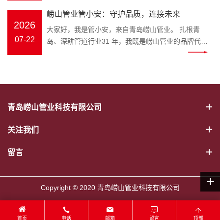
幕。会议伊始，全体员工起立问好、齐颂企业文化、
冷热水管、PE-RT 地暖管、静音排水管、市政波纹
官，匠心守护家装与工程管路 装修隐蔽工程水路隐患
打破专业壁垒，把晦涩的管材国
年工作完成情况、取得成果、存在
崂山管业管小安：守护品质，连接未来
唱响《崂山管业争霸歌》，以昂扬饱满的精神状态展
管、MPP 电力管全品类管材；“安” 是崂山管业始终坚
多，市政管网选材顾虑重重，如何选靠谱管道、避开
标、施工规范转化成通俗易懂的科
问题及下半年工作计划进行全面梳
2026
现崂山管业团队的凝聚力与向心力。 会上，总务部、
大家好，我是管小安，来自青岛崂山管业。 扎根青
守的品牌初心，寓意水管安全、居家安心、工程安
施工雷区？深耕塑胶管道领域三十余载的崂山管业，
普内容，普通人也能轻松学会挑选
理。 既客观总结成绩，又直面短板
物流中心、客服中心、财务部等各部门负责人依次上
07-22
岛、深耕管道行业31 年，我既是崂山管业的品牌代言
稳，这也是管小安诞生的核心使命。区别于管材行业
正式推出专属品牌 IP——管小安，以生动鲜活的形
优质水管。 一、管小安能为大家解
不足，明确改进措施与推进路径，
台汇报，围绕上半年工作完成情况、取得成果、存在
人，也是每一根安心管道的守护者。从原料甄选到智
冷冰冰的产品介绍，管小安打破专业壁垒，把晦涩的
象，搭建企业与客户沟通的桥梁，把安心管道理念带
决哪些管道难题 作为崂山管业打造
为下半年工作精准发力奠定坚实基
问题及下半年工作计划进行全面梳理。 既客观总结成
能生产，从出厂检测到交付服务，我始终把安全、耐
管材国标、施工规范转化成通俗易懂的科普内容，普
给千家万户。 管小安IP形象 “管” 代表管道主业，“安”
的管道科普 IP，管小安的内容覆盖
础。 随后，顾总发表重要讲话，全
绩，又直面短板不足，明确改进措施与推进路径，为
用、环保、放心刻在骨子里，用专业与匠心，守护千
通人也能轻松学会挑选优质水管。 一、管小安能为大
寓意安全、安心。管小安诞生的初心，就是为广大业
家装与工程两大场景： 家装场景：
面回顾公司上半年生产经营、管理
下半年工作精准发力奠定坚实基础。 随后，顾总发表
家万户与城市工程的 “血脉通畅”。 三十余载匠心，铸
家解决哪些管道难题 作为崂山管业打造的管道科普
主、装修师傅、工程采购方守住管路安全底线。 管道
新房水管选材、旧房水路改造、地
提升、市场服务等各项工作，深刻
重要讲话，全面回顾公司上半年生产经营、管理提
就品牌底气。崂山管业是国家级高新技术企业、专精
IP，管小安的内容覆盖家装与工程两大场景： 家装场
属于隐蔽工程，一旦出现漏水、老化、开裂，维修成
暖管道铺设、卫生间静音排水管安
分析当前行业发展形势与公司发展
青岛崂山管业科技有限公司
升、市场服务等各项工作，深刻分析当前行业发展形
特新企业，斩获中国著名品牌、山东省著名商标、青
景：新房水管选材、旧房水路改造、地暖管道铺设、
本极高。以往管材行业大多只有冰冷的产品，缺少通
装避坑； 工程场景：市政给排水管
现状，精准指出工作中存在的问题
势与公司发展现状，精准指出工作中存在的问题与短
岛市著名商标、守合同重信用企业等 38 项资质荣
卫生间静音排水管安装避坑； 工程场景：市政给排水
俗易懂的科普与贴心服务。管小安应运而生，将专业
道、电力穿线管选型、工地管路验
与短板，并围绕全年目标任务，对
关注我们
板，并围绕全年目标任务，对下半年重点工作作出系
誉，年产值超 2 亿元，产品覆盖 PVC‑U、PP‑R、
管道、电力穿线管选型、工地管路验收标准讲解； 日
管道知识转化为简单易懂的内容，讲解 PPR 冷热水
收标准讲解； 日常养护：水管防
下半年重点工作作出系统部署。顾
统部署。顾总强调，下半年是冲刺全年目标的关键阶
PE‑RT 地暖管、MPP 电力管、HDPE 市政管道等五
常养护：水管防冻、管道堵塞疏通、如何辨别劣质回
管、PE-RT 地暖管、静音排水管、HDPE 波纹管、
冻、管道堵塞疏通、如何辨别劣质
留言
总强调，下半年是冲刺全年目标的
段，全体员工要统一思想、坚定信心，强化责任担当
大类十余系列，广泛应用于建筑家装、市政工程、农
料管材等实用干货。 往后不管是业主装修选材，还是
MPP 电力管选型要点、安装规范、日常养护技巧。
回料管材等实用干货。 往后不管是
关键阶段，全体员工要统一思想、
与执行意识；要细化目标、压实责任，确保各项任务
业排灌、电力通信、暖通地暖等场景，以稳定品质赢
装修工长、工程采购筛选管材，都可以跟着崂山管业
形象设计融合崂山本土特色，标志性蓝色主色调呼应
业主装修选材，还是装修工长、工
坚定信心，强化责任担当与执行意
落地见效；要提质增效、真抓实干，以更严标准、更
得市场口碑。 我坚守的初心很简单：做放心管，筑安
管小安学习管路知识，从源头杜绝漏水爆管隐患。依
崂山管业品牌视觉，灵动的形象既能走进家装门店，
程采购筛选管材，都可以跟着崂山
Copyright © 2020 青岛崂山管业科技有限公司
识；要细化目标、压实责任，确保
实作风推动公司高质量发展。 大会最后，全体员工共
心家。我们坚持绿色环保、安全无毒原料，严苛执行
托崂山本土企业优势，管小安的科普内容贴合青岛家
直面装修业主；也可以奔赴市政工地、房地产项目现
管业管小安学习管路知识，从源头
各项任务落地见效；要提质增效、
唱《明天会更好》，在温暖奋进的旋律中，2026 年
ISO9001 质量管理体系，每一道工序层层把关，部分
装环境，针对沿海潮湿气候下水管防锈、防滋生细菌
场，服务工程客户。作为崂山管业官方品牌大使，管
杜绝漏水爆管隐患。依托崂山本土
真抓实干，以更严标准、更实作风
中工作总结大会圆满落幕。会后，全体员工合影留
产品使用寿命可达70 年，真正实现 “一次安装、长期
等要点，做针对性讲解，本地业主实用性更强。 二、
首页
电话
邮箱
留言
顶部