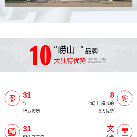
31
8
年
“崂山”模式的
行业资历
8大优势
31
文