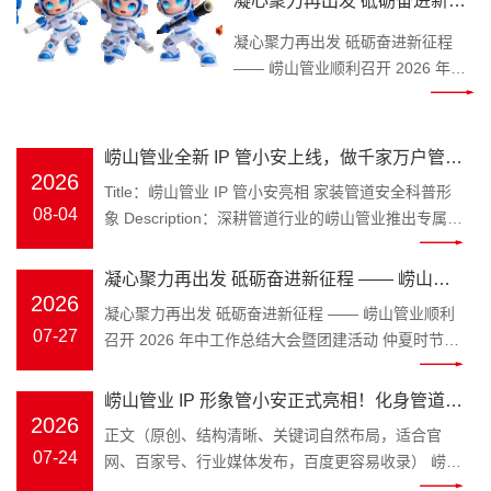
凝心聚力再出发 砥砺奋进新征
Keywords：崂山管业，管小安，家
程 —— 崂山管业顺利召开
装管道，PPR 水管 装修水路属于隐
凝心聚力再出发 砥砺奋进新征程
2026 年中工作总结大会暨团建
蔽工程，一旦水管渗漏、管材老化
—— 崂山管业顺利召开 2026 年中
开裂，砸砖维修费时费钱，无数业
工作总结大会暨团建活动 仲夏时
活动
主、装修师傅、工程采购商都在发
节，万物丰茂。为全面复盘上半年
愁如何避开管材隐患。深耕塑胶管
工作成效，明确下半年发展方向，
崂山管业全新 IP 管小安上线，做千家万户管路
道领域三十余年的青岛崂山管业，
凝聚团队奋进力量，
2026
安全守护官
Title：崂山管业 IP 管小安亮相 家装管道安全科普形
为解决大众选管难、不懂管路养护
2026 年 7 月 25 日，崂山管
08-04
象 Description：深耕管道行业的崂山管业推出专属
的痛点，正式推出品牌专属 IP 形象
业 2026 年中工作总结大会在公司
IP 管小安，专注家装水管、工程管材科普，讲解管道
管小安，以亲民科普的形式，成为
三楼会议室隆重召开，全体员工齐
选材、施工避坑知识，守护管路用水安全。
大众身边的管道安全顾问。 “管” 代
凝心聚力再出发 砥砺奋进新征程 —— 崂山管
聚一堂，总结过往、谋划未来。 上
Keywords：崂山管业，管小安，家装管道，PPR 水
2026
表崂山管业主营管道产业，深耕
午8时 30 分，年中工作总结大会正
业顺利召开 2026 年中工作总结大会暨团建活
凝心聚力再出发 砥砺奋进新征程 —— 崂山管业顺利
管 装修水路属于隐蔽工程，一旦水管渗漏、管材老化
PPR 冷热水管、PE-RT 地暖管、静
式拉开帷幕。会议伊始，全体员工
07-27
召开 2026 年中工作总结大会暨团建活动 仲夏时节，
动
开裂，砸砖维修费时费钱，无数业主、装修师傅、工
音排水管、市政波纹管、MPP 电力
起立问好、齐颂企业文化、唱响
万物丰茂。为全面复盘上半年工作成效，明确下半年
程采购商都在发愁如何避开管材隐患。深耕塑胶管道
管全品类管材；“安” 是崂山管业始
《崂山管业争霸歌》，以昂扬饱满
发展方向，凝聚团队奋进力量，2026 年 7 月 25 日，
崂山管业 IP 形象管小安正式亮相！化身管道安
领域三十余年的青岛崂山管业，为解决大众选管难、
终坚守的品牌初心，寓意水管安
的精神状态展现崂山管业团队的凝
崂山管业 2026 年中工作总结大会在公司三楼会议室
2026
不懂管路养护的痛点，正式推出品牌专属 IP 形象管
全守护官，匠心守护家装与工程管路
正文（原创、结构清晰、关键词自然布局，适合官
全、居家安心、工程安稳，这也是
聚力与向心力。 会上，总务部、物
隆重召开，全体员工齐聚一堂，总结过往、谋划未
小安，以亲民科普的形式，成为大众身边的管道安全
07-24
网、百家号、行业媒体发布，百度更容易收录） 崂山
管小安诞生的核心使命。区别于管
流中心、客服中心、财务部等各部
来。 上午8时 30 分，年中工作总结大会正式拉开帷
顾问。 “管” 代表崂山管业主营管道产业，深耕 PPR
管业 IP 形象管小安正式亮相！化身管道安全守护
材行业冷冰冰的产品介绍，管小安
门负责人依次上台汇报，围绕上半