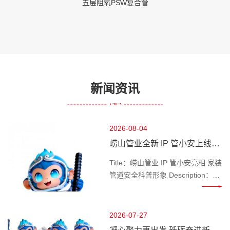
五层阻氧PSW复合管
新闻资讯
2026-08-04
崂山管业全新 IP 管小安上线，
做千家万户管路安全守护官
Title：崂山管业 IP 管小安亮相 家装
管道安全科普形象 Description：深
耕管道行业的崂山管业推出专属 IP
管小安，专注家装水管、工程管材
科普，讲解管道选材、施工避坑知
2026-07-27
识，守护管路用水安全。