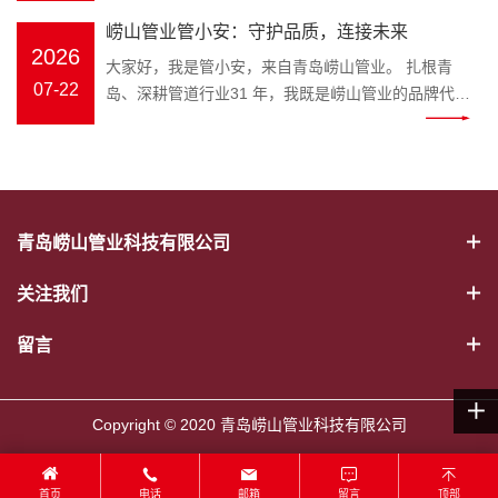
幕。会议伊始，全体员工起立问好、齐颂企业文化、
冷热水管、PE-RT 地暖管、静音排水管、市政波纹
官，匠心守护家装与工程管路 装修隐蔽工程水路隐患
打破专业壁垒，把晦涩的管材国
年工作完成情况、取得成果、存在
崂山管业管小安：守护品质，连接未来
唱响《崂山管业争霸歌》，以昂扬饱满的精神状态展
管、MPP 电力管全品类管材；“安” 是崂山管业始终坚
多，市政管网选材顾虑重重，如何选靠谱管道、避开
标、施工规范转化成通俗易懂的科
问题及下半年工作计划进行全面梳
2026
现崂山管业团队的凝聚力与向心力。 会上，总务部、
大家好，我是管小安，来自青岛崂山管业。 扎根青
守的品牌初心，寓意水管安全、居家安心、工程安
施工雷区？深耕塑胶管道领域三十余载的崂山管业，
普内容，普通人也能轻松学会挑选
理。 既客观总结成绩，又直面短板
物流中心、客服中心、财务部等各部门负责人依次上
07-22
岛、深耕管道行业31 年，我既是崂山管业的品牌代言
稳，这也是管小安诞生的核心使命。区别于管材行业
正式推出专属品牌 IP——管小安，以生动鲜活的形
优质水管。 一、管小安能为大家解
不足，明确改进措施与推进路径，
台汇报，围绕上半年工作完成情况、取得成果、存在
人，也是每一根安心管道的守护者。从原料甄选到智
冷冰冰的产品介绍，管小安打破专业壁垒，把晦涩的
象，搭建企业与客户沟通的桥梁，把安心管道理念带
决哪些管道难题 作为崂山管业打造
为下半年工作精准发力奠定坚实基
问题及下半年工作计划进行全面梳理。 既客观总结成
能生产，从出厂检测到交付服务，我始终把安全、耐
管材国标、施工规范转化成通俗易懂的科普内容，普
给千家万户。 管小安IP形象 “管” 代表管道主业，“安”
的管道科普 IP，管小安的内容覆盖
础。 随后，顾总发表重要讲话，全
绩，又直面短板不足，明确改进措施与推进路径，为
用、环保、放心刻在骨子里，用专业与匠心，守护千
通人也能轻松学会挑选优质水管。 一、管小安能为大
寓意安全、安心。管小安诞生的初心，就是为广大业
家装与工程两大场景： 家装场景：
面回顾公司上半年生产经营、管理
下半年工作精准发力奠定坚实基础。 随后，顾总发表
家万户与城市工程的 “血脉通畅”。 三十余载匠心，铸
家解决哪些管道难题 作为崂山管业打造的管道科普
主、装修师傅、工程采购方守住管路安全底线。 管道
新房水管选材、旧房水路改造、地
提升、市场服务等各项工作，深刻
重要讲话，全面回顾公司上半年生产经营、管理提
就品牌底气。崂山管业是国家级高新技术企业、专精
IP，管小安的内容覆盖家装与工程两大场景： 家装场
属于隐蔽工程，一旦出现漏水、老化、开裂，维修成
暖管道铺设、卫生间静音排水管安
分析当前行业发展形势与公司发展
青岛崂山管业科技有限公司
升、市场服务等各项工作，深刻分析当前行业发展形
特新企业，斩获中国著名品牌、山东省著名商标、青
景：新房水管选材、旧房水路改造、地暖管道铺设、
本极高。以往管材行业大多只有冰冷的产品，缺少通
装避坑； 工程场景：市政给排水管
现状，精准指出工作中存在的问题
势与公司发展现状，精准指出工作中存在的问题与短
岛市著名商标、守合同重信用企业等 38 项资质荣
卫生间静音排水管安装避坑； 工程场景：市政给排水
俗易懂的科普与贴心服务。管小安应运而生，将专业
道、电力穿线管选型、工地管路验
与短板，并围绕全年目标任务，对
关注我们
板，并围绕全年目标任务，对下半年重点工作作出系
誉，年产值超 2 亿元，产品覆盖 PVC‑U、PP‑R、
管道、电力穿线管选型、工地管路验收标准讲解； 日
管道知识转化为简单易懂的内容，讲解 PPR 冷热水
收标准讲解； 日常养护：水管防
下半年重点工作作出系统部署。顾
统部署。顾总强调，下半年是冲刺全年目标的关键阶
PE‑RT 地暖管、MPP 电力管、HDPE 市政管道等五
常养护：水管防冻、管道堵塞疏通、如何辨别劣质回
管、PE-RT 地暖管、静音排水管、HDPE 波纹管、
冻、管道堵塞疏通、如何辨别劣质
留言
总强调，下半年是冲刺全年目标的
段，全体员工要统一思想、坚定信心，强化责任担当
大类十余系列，广泛应用于建筑家装、市政工程、农
料管材等实用干货。 往后不管是业主装修选材，还是
MPP 电力管选型要点、安装规范、日常养护技巧。
回料管材等实用干货。 往后不管是
关键阶段，全体员工要统一思想、
与执行意识；要细化目标、压实责任，确保各项任务
业排灌、电力通信、暖通地暖等场景，以稳定品质赢
装修工长、工程采购筛选管材，都可以跟着崂山管业
形象设计融合崂山本土特色，标志性蓝色主色调呼应
业主装修选材，还是装修工长、工
坚定信心，强化责任担当与执行意
落地见效；要提质增效、真抓实干，以更严标准、更
得市场口碑。 我坚守的初心很简单：做放心管，筑安
管小安学习管路知识，从源头杜绝漏水爆管隐患。依
崂山管业品牌视觉，灵动的形象既能走进家装门店，
程采购筛选管材，都可以跟着崂山
Copyright © 2020 青岛崂山管业科技有限公司
识；要细化目标、压实责任，确保
实作风推动公司高质量发展。 大会最后，全体员工共
心家。我们坚持绿色环保、安全无毒原料，严苛执行
托崂山本土企业优势，管小安的科普内容贴合青岛家
直面装修业主；也可以奔赴市政工地、房地产项目现
管业管小安学习管路知识，从源头
各项任务落地见效；要提质增效、
唱《明天会更好》，在温暖奋进的旋律中，2026 年
ISO9001 质量管理体系，每一道工序层层把关，部分
装环境，针对沿海潮湿气候下水管防锈、防滋生细菌
场，服务工程客户。作为崂山管业官方品牌大使，管
杜绝漏水爆管隐患。依托崂山本土
真抓实干，以更严标准、更实作风
中工作总结大会圆满落幕。会后，全体员工合影留
产品使用寿命可达70 年，真正实现 “一次安装、长期
等要点，做针对性讲解，本地业主实用性更强。 二、
首页
电话
邮箱
留言
顶部