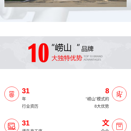
31
8
年
“崂山”模式的
行业资历
8大优势
31
文