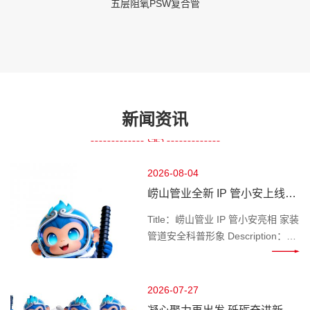
五层阻氧PSW复合管
新闻资讯
2026-08-04
崂山管业全新 IP 管小安上线，
做千家万户管路安全守护官
Title：崂山管业 IP 管小安亮相 家装
管道安全科普形象 Description：深
耕管道行业的崂山管业推出专属 IP
管小安，专注家装水管、工程管材
科普，讲解管道选材、施工避坑知
2026-07-27
识，守护管路用水安全。