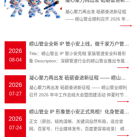
凝心聚力再出发 砥砺奋进新征
Keywords：崂山管业，管小安，家
程 —— 崂山管业顺利召开
装管道，PPR 水管 装修水路属于隐
凝心聚力再出发 砥砺奋进新征程
2026 年中工作总结大会暨团建
蔽工程，一旦水管渗漏、管材老化
—— 崂山管业顺利召开 2026 年中
开裂，砸砖维修费时费钱，无数业
工作总结大会暨团建活动 仲夏时
活动
主、装修师傅、工程采购商都在发
节，万物丰茂。为全面复盘上半年
愁如何避开管材隐患。深耕塑胶管
工作成效，明确下半年发展方向，
崂山管业全新 IP 管小安上线，做千家万户管路
道领域三十余年的青岛崂山管业，
凝聚团队奋进力量，
2026
安全守护官
Title：崂山管业 IP 管小安亮相 家装管道安全科普形
为解决大众选管难、不懂管路养护
2026 年 7 月 25 日，崂山管
08-04
象 Description：深耕管道行业的崂山管业推出专属
的痛点，正式推出品牌专属 IP 形象
业 2026 年中工作总结大会在公司
IP 管小安，专注家装水管、工程管材科普，讲解管道
管小安，以亲民科普的形式，成为
三楼会议室隆重召开，全体员工齐
选材、施工避坑知识，守护管路用水安全。
大众身边的管道安全顾问。 “管” 代
凝心聚力再出发 砥砺奋进新征程 —— 崂山管
聚一堂，总结过往、谋划未来。 上
Keywords：崂山管业，管小安，家装管道，PPR 水
2026
表崂山管业主营管道产业，深耕
午8时 30 分，年中工作总结大会正
业顺利召开 2026 年中工作总结大会暨团建活
凝心聚力再出发 砥砺奋进新征程 —— 崂山管业顺利
管 装修水路属于隐蔽工程，一旦水管渗漏、管材老化
PPR 冷热水管、PE-RT 地暖管、静
式拉开帷幕。会议伊始，全体员工
07-27
召开 2026 年中工作总结大会暨团建活动 仲夏时节，
动
开裂，砸砖维修费时费钱，无数业主、装修师傅、工
音排水管、市政波纹管、MPP 电力
起立问好、齐颂企业文化、唱响
万物丰茂。为全面复盘上半年工作成效，明确下半年
程采购商都在发愁如何避开管材隐患。深耕塑胶管道
管全品类管材；“安” 是崂山管业始
《崂山管业争霸歌》，以昂扬饱满
发展方向，凝聚团队奋进力量，2026 年 7 月 25 日，
崂山管业 IP 形象管小安正式亮相！化身管道安
领域三十余年的青岛崂山管业，为解决大众选管难、
终坚守的品牌初心，寓意水管安
的精神状态展现崂山管业团队的凝
崂山管业 2026 年中工作总结大会在公司三楼会议室
2026
不懂管路养护的痛点，正式推出品牌专属 IP 形象管
全守护官，匠心守护家装与工程管路
正文（原创、结构清晰、关键词自然布局，适合官
全、居家安心、工程安稳，这也是
聚力与向心力。 会上，总务部、物
隆重召开，全体员工齐聚一堂，总结过往、谋划未
小安，以亲民科普的形式，成为大众身边的管道安全
07-24
网、百家号、行业媒体发布，百度更容易收录） 崂山
管小安诞生的核心使命。区别于管
流中心、客服中心、财务部等各部
来。 上午8时 30 分，年中工作总结大会正式拉开帷
顾问。 “管” 代表崂山管业主营管道产业，深耕 PPR
管业 IP 形象管小安正式亮相！化身管道安全守护
材行业冷冰冰的产品介绍，管小安
门负责人依次上台汇报，围绕上半