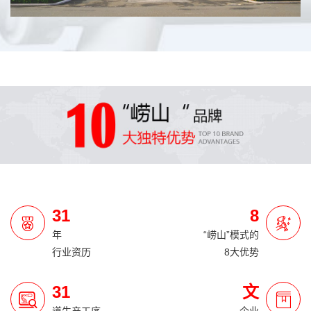
31
8
年
“崂山”模式的
行业资历
8大优势
31
文