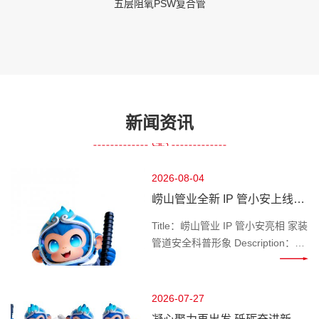
五层阻氧PSW复合管
新闻资讯
2026-08-04
崂山管业全新 IP 管小安上线，
做千家万户管路安全守护官
Title：崂山管业 IP 管小安亮相 家装
管道安全科普形象 Description：深
耕管道行业的崂山管业推出专属 IP
管小安，专注家装水管、工程管材
科普，讲解管道选材、施工避坑知
2026-07-27
识，守护管路用水安全。