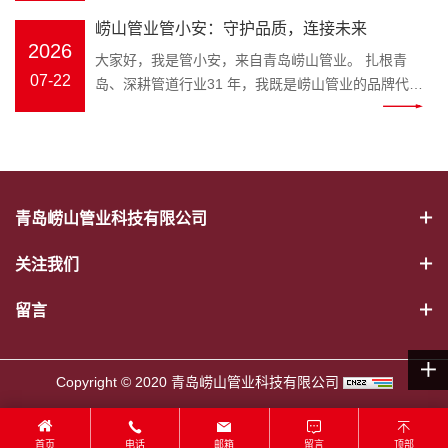
幕。会议伊始，全体员工起立问好、齐颂企业文化、
冷热水管、PE-RT 地暖管、静音排水管、市政波纹
官，匠心守护家装与工程管路 装修隐蔽工程水路隐患
打破专业壁垒，把晦涩的管材国
年工作完成情况、取得成果、存在
崂山管业管小安：守护品质，连接未来
唱响《崂山管业争霸歌》，以昂扬饱满的精神状态展
管、MPP 电力管全品类管材；“安” 是崂山管业始终坚
多，市政管网选材顾虑重重，如何选靠谱管道、避开
标、施工规范转化成通俗易懂的科
问题及下半年工作计划进行全面梳
2026
现崂山管业团队的凝聚力与向心力。 会上，总务部、
大家好，我是管小安，来自青岛崂山管业。 扎根青
守的品牌初心，寓意水管安全、居家安心、工程安
施工雷区？深耕塑胶管道领域三十余载的崂山管业，
普内容，普通人也能轻松学会挑选
理。 既客观总结成绩，又直面短板
物流中心、客服中心、财务部等各部门负责人依次上
07-22
岛、深耕管道行业31 年，我既是崂山管业的品牌代言
稳，这也是管小安诞生的核心使命。区别于管材行业
正式推出专属品牌 IP——管小安，以生动鲜活的形
优质水管。 一、管小安能为大家解
不足，明确改进措施与推进路径，
台汇报，围绕上半年工作完成情况、取得成果、存在
人，也是每一根安心管道的守护者。从原料甄选到智
冷冰冰的产品介绍，管小安打破专业壁垒，把晦涩的
象，搭建企业与客户沟通的桥梁，把安心管道理念带
决哪些管道难题 作为崂山管业打造
为下半年工作精准发力奠定坚实基
问题及下半年工作计划进行全面梳理。 既客观总结成
能生产，从出厂检测到交付服务，我始终把安全、耐
管材国标、施工规范转化成通俗易懂的科普内容，普
给千家万户。 管小安IP形象 “管” 代表管道主业，“安”
的管道科普 IP，管小安的内容覆盖
础。 随后，顾总发表重要讲话，全
绩，又直面短板不足，明确改进措施与推进路径，为
用、环保、放心刻在骨子里，用专业与匠心，守护千
通人也能轻松学会挑选优质水管。 一、管小安能为大
寓意安全、安心。管小安诞生的初心，就是为广大业
家装与工程两大场景： 家装场景：
面回顾公司上半年生产经营、管理
下半年工作精准发力奠定坚实基础。 随后，顾总发表
家万户与城市工程的 “血脉通畅”。 三十余载匠心，铸
家解决哪些管道难题 作为崂山管业打造的管道科普
主、装修师傅、工程采购方守住管路安全底线。 管道
新房水管选材、旧房水路改造、地
提升、市场服务等各项工作，深刻
重要讲话，全面回顾公司上半年生产经营、管理提
就品牌底气。崂山管业是国家级高新技术企业、专精
IP，管小安的内容覆盖家装与工程两大场景： 家装场
属于隐蔽工程，一旦出现漏水、老化、开裂，维修成
暖管道铺设、卫生间静音排水管安
分析当前行业发展形势与公司发展
青岛崂山管业科技有限公司
升、市场服务等各项工作，深刻分析当前行业发展形
特新企业，斩获中国著名品牌、山东省著名商标、青
景：新房水管选材、旧房水路改造、地暖管道铺设、
本极高。以往管材行业大多只有冰冷的产品，缺少通
装避坑； 工程场景：市政给排水管
现状，精准指出工作中存在的问题
势与公司发展现状，精准指出工作中存在的问题与短
岛市著名商标、守合同重信用企业等 38 项资质荣
卫生间静音排水管安装避坑； 工程场景：市政给排水
俗易懂的科普与贴心服务。管小安应运而生，将专业
道、电力穿线管选型、工地管路验
与短板，并围绕全年目标任务，对
关注我们
板，并围绕全年目标任务，对下半年重点工作作出系
誉，年产值超 2 亿元，产品覆盖 PVC‑U、PP‑R、
管道、电力穿线管选型、工地管路验收标准讲解； 日
管道知识转化为简单易懂的内容，讲解 PPR 冷热水
收标准讲解； 日常养护：水管防
下半年重点工作作出系统部署。顾
统部署。顾总强调，下半年是冲刺全年目标的关键阶
PE‑RT 地暖管、MPP 电力管、HDPE 市政管道等五
常养护：水管防冻、管道堵塞疏通、如何辨别劣质回
管、PE-RT 地暖管、静音排水管、HDPE 波纹管、
冻、管道堵塞疏通、如何辨别劣质
留言
总强调，下半年是冲刺全年目标的
段，全体员工要统一思想、坚定信心，强化责任担当
大类十余系列，广泛应用于建筑家装、市政工程、农
料管材等实用干货。 往后不管是业主装修选材，还是
MPP 电力管选型要点、安装规范、日常养护技巧。
回料管材等实用干货。 往后不管是
关键阶段，全体员工要统一思想、
与执行意识；要细化目标、压实责任，确保各项任务
业排灌、电力通信、暖通地暖等场景，以稳定品质赢
装修工长、工程采购筛选管材，都可以跟着崂山管业
形象设计融合崂山本土特色，标志性蓝色主色调呼应
业主装修选材，还是装修工长、工
坚定信心，强化责任担当与执行意
落地见效；要提质增效、真抓实干，以更严标准、更
得市场口碑。 我坚守的初心很简单：做放心管，筑安
管小安学习管路知识，从源头杜绝漏水爆管隐患。依
崂山管业品牌视觉，灵动的形象既能走进家装门店，
程采购筛选管材，都可以跟着崂山
Copyright © 2020 青岛崂山管业科技有限公司
识；要细化目标、压实责任，确保
实作风推动公司高质量发展。 大会最后，全体员工共
心家。我们坚持绿色环保、安全无毒原料，严苛执行
托崂山本土企业优势，管小安的科普内容贴合青岛家
直面装修业主；也可以奔赴市政工地、房地产项目现
管业管小安学习管路知识，从源头
各项任务落地见效；要提质增效、
唱《明天会更好》，在温暖奋进的旋律中，2026 年
ISO9001 质量管理体系，每一道工序层层把关，部分
装环境，针对沿海潮湿气候下水管防锈、防滋生细菌
场，服务工程客户。作为崂山管业官方品牌大使，管
杜绝漏水爆管隐患。依托崂山本土
真抓实干，以更严标准、更实作风
中工作总结大会圆满落幕。会后，全体员工合影留
产品使用寿命可达70 年，真正实现 “一次安装、长期
等要点，做针对性讲解，本地业主实用性更强。 二、
首页
电话
邮箱
留言
顶部