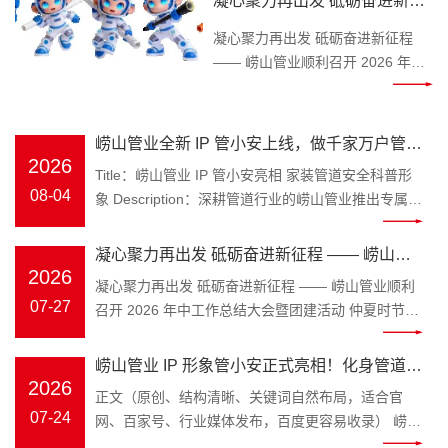
凝心聚力再出发 砥砺奋进新征
Keywords：崂山管业，管小安，家
程 —— 崂山管业顺利召开
装管道，PPR 水管 装修水路属于隐
凝心聚力再出发 砥砺奋进新征程
2026 年中工作总结大会暨团建
蔽工程，一旦水管渗漏、管材老化
—— 崂山管业顺利召开 2026 年中
开裂，砸砖维修费时费钱，无数业
工作总结大会暨团建活动 仲夏时
活动
主、装修师傅、工程采购商都在发
节，万物丰茂。为全面复盘上半年
愁如何避开管材隐患。深耕塑胶管
工作成效，明确下半年发展方向，
崂山管业全新 IP 管小安上线，做千家万户管路
道领域三十余年的青岛崂山管业，
凝聚团队奋进力量，
2026
安全守护官
Title：崂山管业 IP 管小安亮相 家装管道安全科普形
为解决大众选管难、不懂管路养护
2026 年 7 月 25 日，崂山管
08-04
象 Description：深耕管道行业的崂山管业推出专属
的痛点，正式推出品牌专属 IP 形象
业 2026 年中工作总结大会在公司
IP 管小安，专注家装水管、工程管材科普，讲解管道
管小安，以亲民科普的形式，成为
三楼会议室隆重召开，全体员工齐
选材、施工避坑知识，守护管路用水安全。
大众身边的管道安全顾问。 “管” 代
凝心聚力再出发 砥砺奋进新征程 —— 崂山管
聚一堂，总结过往、谋划未来。 上
Keywords：崂山管业，管小安，家装管道，PPR 水
2026
表崂山管业主营管道产业，深耕
午8时 30 分，年中工作总结大会正
业顺利召开 2026 年中工作总结大会暨团建活
凝心聚力再出发 砥砺奋进新征程 —— 崂山管业顺利
管 装修水路属于隐蔽工程，一旦水管渗漏、管材老化
PPR 冷热水管、PE-RT 地暖管、静
式拉开帷幕。会议伊始，全体员工
07-27
召开 2026 年中工作总结大会暨团建活动 仲夏时节，
动
开裂，砸砖维修费时费钱，无数业主、装修师傅、工
音排水管、市政波纹管、MPP 电力
起立问好、齐颂企业文化、唱响
万物丰茂。为全面复盘上半年工作成效，明确下半年
程采购商都在发愁如何避开管材隐患。深耕塑胶管道
管全品类管材；“安” 是崂山管业始
《崂山管业争霸歌》，以昂扬饱满
发展方向，凝聚团队奋进力量，2026 年 7 月 25 日，
崂山管业 IP 形象管小安正式亮相！化身管道安
领域三十余年的青岛崂山管业，为解决大众选管难、
终坚守的品牌初心，寓意水管安
的精神状态展现崂山管业团队的凝
崂山管业 2026 年中工作总结大会在公司三楼会议室
2026
不懂管路养护的痛点，正式推出品牌专属 IP 形象管
全守护官，匠心守护家装与工程管路
正文（原创、结构清晰、关键词自然布局，适合官
全、居家安心、工程安稳，这也是
聚力与向心力。 会上，总务部、物
隆重召开，全体员工齐聚一堂，总结过往、谋划未
小安，以亲民科普的形式，成为大众身边的管道安全
07-24
网、百家号、行业媒体发布，百度更容易收录） 崂山
管小安诞生的核心使命。区别于管
流中心、客服中心、财务部等各部
来。 上午8时 30 分，年中工作总结大会正式拉开帷
顾问。 “管” 代表崂山管业主营管道产业，深耕 PPR
管业 IP 形象管小安正式亮相！化身管道安全守护
材行业冷冰冰的产品介绍，管小安
门负责人依次上台汇报，围绕上半