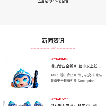
五层阻氧PSW复合管
新闻资讯
2026-08-04
崂山管业全新 IP 管小安上线，
做千家万户管路安全守护官
Title：崂山管业 IP 管小安亮相 家装
管道安全科普形象 Description：深
耕管道行业的崂山管业推出专属 IP
管小安，专注家装水管、工程管材
科普，讲解管道选材、施工避坑知
2026-07-27
识，守护管路用水安全。