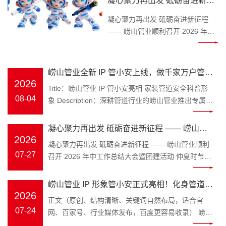
凝心聚力再出发 砥砺奋进新征
Keywords：崂山管业，管小安，家
程 —— 崂山管业顺利召开
装管道，PPR 水管 装修水路属于隐
凝心聚力再出发 砥砺奋进新征程
2026 年中工作总结大会暨团建
蔽工程，一旦水管渗漏、管材老化
—— 崂山管业顺利召开 2026 年中
开裂，砸砖维修费时费钱，无数业
工作总结大会暨团建活动 仲夏时
活动
主、装修师傅、工程采购商都在发
节，万物丰茂。为全面复盘上半年
愁如何避开管材隐患。深耕塑胶管
工作成效，明确下半年发展方向，
崂山管业全新 IP 管小安上线，做千家万户管路
道领域三十余年的青岛崂山管业，
凝聚团队奋进力量，
2026
安全守护官
Title：崂山管业 IP 管小安亮相 家装管道安全科普形
为解决大众选管难、不懂管路养护
2026 年 7 月 25 日，崂山管
08-04
象 Description：深耕管道行业的崂山管业推出专属
的痛点，正式推出品牌专属 IP 形象
业 2026 年中工作总结大会在公司
IP 管小安，专注家装水管、工程管材科普，讲解管道
管小安，以亲民科普的形式，成为
三楼会议室隆重召开，全体员工齐
选材、施工避坑知识，守护管路用水安全。
大众身边的管道安全顾问。 “管” 代
凝心聚力再出发 砥砺奋进新征程 —— 崂山管
聚一堂，总结过往、谋划未来。 上
Keywords：崂山管业，管小安，家装管道，PPR 水
2026
表崂山管业主营管道产业，深耕
午8时 30 分，年中工作总结大会正
业顺利召开 2026 年中工作总结大会暨团建活
凝心聚力再出发 砥砺奋进新征程 —— 崂山管业顺利
管 装修水路属于隐蔽工程，一旦水管渗漏、管材老化
PPR 冷热水管、PE-RT 地暖管、静
式拉开帷幕。会议伊始，全体员工
07-27
召开 2026 年中工作总结大会暨团建活动 仲夏时节，
动
开裂，砸砖维修费时费钱，无数业主、装修师傅、工
音排水管、市政波纹管、MPP 电力
起立问好、齐颂企业文化、唱响
万物丰茂。为全面复盘上半年工作成效，明确下半年
程采购商都在发愁如何避开管材隐患。深耕塑胶管道
管全品类管材；“安” 是崂山管业始
《崂山管业争霸歌》，以昂扬饱满
发展方向，凝聚团队奋进力量，2026 年 7 月 25 日，
崂山管业 IP 形象管小安正式亮相！化身管道安
领域三十余年的青岛崂山管业，为解决大众选管难、
终坚守的品牌初心，寓意水管安
的精神状态展现崂山管业团队的凝
崂山管业 2026 年中工作总结大会在公司三楼会议室
2026
不懂管路养护的痛点，正式推出品牌专属 IP 形象管
全守护官，匠心守护家装与工程管路
正文（原创、结构清晰、关键词自然布局，适合官
全、居家安心、工程安稳，这也是
聚力与向心力。 会上，总务部、物
隆重召开，全体员工齐聚一堂，总结过往、谋划未
小安，以亲民科普的形式，成为大众身边的管道安全
07-24
网、百家号、行业媒体发布，百度更容易收录） 崂山
管小安诞生的核心使命。区别于管
流中心、客服中心、财务部等各部
来。 上午8时 30 分，年中工作总结大会正式拉开帷
顾问。 “管” 代表崂山管业主营管道产业，深耕 PPR
管业 IP 形象管小安正式亮相！化身管道安全守护
材行业冷冰冰的产品介绍，管小安
门负责人依次上台汇报，围绕上半