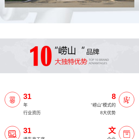
31
8
年
“崂山”模式的
行业资历
8大优势
31
文