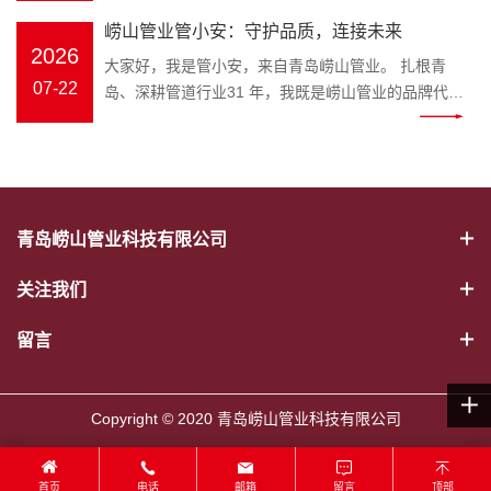
幕。会议伊始，全体员工起立问好、齐颂企业文化、
冷热水管、PE-RT 地暖管、静音排水管、市政波纹
官，匠心守护家装与工程管路 装修隐蔽工程水路隐患
打破专业壁垒，把晦涩的管材国
年工作完成情况、取得成果、存在
崂山管业管小安：守护品质，连接未来
唱响《崂山管业争霸歌》，以昂扬饱满的精神状态展
管、MPP 电力管全品类管材；“安” 是崂山管业始终坚
多，市政管网选材顾虑重重，如何选靠谱管道、避开
标、施工规范转化成通俗易懂的科
问题及下半年工作计划进行全面梳
2026
现崂山管业团队的凝聚力与向心力。 会上，总务部、
大家好，我是管小安，来自青岛崂山管业。 扎根青
守的品牌初心，寓意水管安全、居家安心、工程安
施工雷区？深耕塑胶管道领域三十余载的崂山管业，
普内容，普通人也能轻松学会挑选
理。 既客观总结成绩，又直面短板
物流中心、客服中心、财务部等各部门负责人依次上
07-22
岛、深耕管道行业31 年，我既是崂山管业的品牌代言
稳，这也是管小安诞生的核心使命。区别于管材行业
正式推出专属品牌 IP——管小安，以生动鲜活的形
优质水管。 一、管小安能为大家解
不足，明确改进措施与推进路径，
台汇报，围绕上半年工作完成情况、取得成果、存在
人，也是每一根安心管道的守护者。从原料甄选到智
冷冰冰的产品介绍，管小安打破专业壁垒，把晦涩的
象，搭建企业与客户沟通的桥梁，把安心管道理念带
决哪些管道难题 作为崂山管业打造
为下半年工作精准发力奠定坚实基
问题及下半年工作计划进行全面梳理。 既客观总结成
能生产，从出厂检测到交付服务，我始终把安全、耐
管材国标、施工规范转化成通俗易懂的科普内容，普
给千家万户。 管小安IP形象 “管” 代表管道主业，“安”
的管道科普 IP，管小安的内容覆盖
础。 随后，顾总发表重要讲话，全
绩，又直面短板不足，明确改进措施与推进路径，为
用、环保、放心刻在骨子里，用专业与匠心，守护千
通人也能轻松学会挑选优质水管。 一、管小安能为大
寓意安全、安心。管小安诞生的初心，就是为广大业
家装与工程两大场景： 家装场景：
面回顾公司上半年生产经营、管理
下半年工作精准发力奠定坚实基础。 随后，顾总发表
家万户与城市工程的 “血脉通畅”。 三十余载匠心，铸
家解决哪些管道难题 作为崂山管业打造的管道科普
主、装修师傅、工程采购方守住管路安全底线。 管道
新房水管选材、旧房水路改造、地
提升、市场服务等各项工作，深刻
重要讲话，全面回顾公司上半年生产经营、管理提
就品牌底气。崂山管业是国家级高新技术企业、专精
IP，管小安的内容覆盖家装与工程两大场景： 家装场
属于隐蔽工程，一旦出现漏水、老化、开裂，维修成
暖管道铺设、卫生间静音排水管安
分析当前行业发展形势与公司发展
青岛崂山管业科技有限公司
升、市场服务等各项工作，深刻分析当前行业发展形
特新企业，斩获中国著名品牌、山东省著名商标、青
景：新房水管选材、旧房水路改造、地暖管道铺设、
本极高。以往管材行业大多只有冰冷的产品，缺少通
装避坑； 工程场景：市政给排水管
现状，精准指出工作中存在的问题
势与公司发展现状，精准指出工作中存在的问题与短
岛市著名商标、守合同重信用企业等 38 项资质荣
卫生间静音排水管安装避坑； 工程场景：市政给排水
俗易懂的科普与贴心服务。管小安应运而生，将专业
道、电力穿线管选型、工地管路验
与短板，并围绕全年目标任务，对
关注我们
板，并围绕全年目标任务，对下半年重点工作作出系
誉，年产值超 2 亿元，产品覆盖 PVC‑U、PP‑R、
管道、电力穿线管选型、工地管路验收标准讲解； 日
管道知识转化为简单易懂的内容，讲解 PPR 冷热水
收标准讲解； 日常养护：水管防
下半年重点工作作出系统部署。顾
统部署。顾总强调，下半年是冲刺全年目标的关键阶
PE‑RT 地暖管、MPP 电力管、HDPE 市政管道等五
常养护：水管防冻、管道堵塞疏通、如何辨别劣质回
管、PE-RT 地暖管、静音排水管、HDPE 波纹管、
冻、管道堵塞疏通、如何辨别劣质
留言
总强调，下半年是冲刺全年目标的
段，全体员工要统一思想、坚定信心，强化责任担当
大类十余系列，广泛应用于建筑家装、市政工程、农
料管材等实用干货。 往后不管是业主装修选材，还是
MPP 电力管选型要点、安装规范、日常养护技巧。
回料管材等实用干货。 往后不管是
关键阶段，全体员工要统一思想、
与执行意识；要细化目标、压实责任，确保各项任务
业排灌、电力通信、暖通地暖等场景，以稳定品质赢
装修工长、工程采购筛选管材，都可以跟着崂山管业
形象设计融合崂山本土特色，标志性蓝色主色调呼应
业主装修选材，还是装修工长、工
坚定信心，强化责任担当与执行意
落地见效；要提质增效、真抓实干，以更严标准、更
得市场口碑。 我坚守的初心很简单：做放心管，筑安
管小安学习管路知识，从源头杜绝漏水爆管隐患。依
崂山管业品牌视觉，灵动的形象既能走进家装门店，
程采购筛选管材，都可以跟着崂山
Copyright © 2020 青岛崂山管业科技有限公司
识；要细化目标、压实责任，确保
实作风推动公司高质量发展。 大会最后，全体员工共
心家。我们坚持绿色环保、安全无毒原料，严苛执行
托崂山本土企业优势，管小安的科普内容贴合青岛家
直面装修业主；也可以奔赴市政工地、房地产项目现
管业管小安学习管路知识，从源头
各项任务落地见效；要提质增效、
唱《明天会更好》，在温暖奋进的旋律中，2026 年
ISO9001 质量管理体系，每一道工序层层把关，部分
装环境，针对沿海潮湿气候下水管防锈、防滋生细菌
场，服务工程客户。作为崂山管业官方品牌大使，管
杜绝漏水爆管隐患。依托崂山本土
真抓实干，以更严标准、更实作风
中工作总结大会圆满落幕。会后，全体员工合影留
产品使用寿命可达70 年，真正实现 “一次安装、长期
等要点，做针对性讲解，本地业主实用性更强。 二、
首页
电话
邮箱
留言
顶部